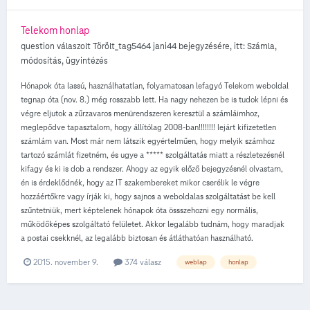
Telekom honlap
question válaszolt
Törölt_tag5464
jani44
bejegyzésére, itt:
Számla,
módosítás, ügyintézés
Hónapok óta lassú, használhatatlan, folyamatosan lefagyó Telekom weboldal
tegnap óta (nov. 8.) még rosszabb lett. Ha nagy nehezen be is tudok lépni és
végre eljutok a zűrzavaros menürendszeren keresztül a számláimhoz,
meglepődve tapasztalom, hogy állítólag 2008-ban!!!!!!!! lejárt kifizetetlen
számlám van. Most már nem látszik egyértelműen, hogy melyik számhoz
tartozó számlát fizetném, és ugye a ***** szolgáltatás miatt a részletezésnél
kifagy és ki is dob a rendszer. Ahogy az egyik előző bejegyzésnél olvastam,
én is érdeklődnék, hogy az IT szakembereket mikor cserélik le végre
hozzáértőkre vagy írják ki, hogy sajnos a weboldalas szolgáltatást be kell
szűntetniük, mert képtelenek hónapok óta össszehozni egy normális,
működőképes szolgáltató felületet. Akkor legalább tudnám, hogy maradjak
a postai csekknél, az legalább biztosan és átláthatóan használható.
2015. november 9.
374 válasz
weblap
honlap