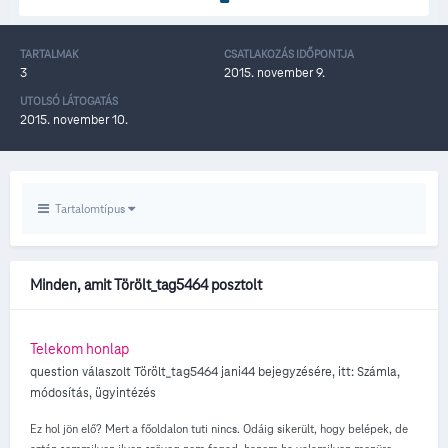
TARTALMAK
CSATLAKOZÁS IDŐPONTJA
3
2015. november 9.
UTOLSÓ LÁTOGATÁS
2015. november 10.
Tartalomtípus
Minden, amit Törölt_tag5464 posztolt
Telekom honlap
question válaszolt
Törölt_tag5464
jani44
bejegyzésére, itt:
Számla,
módosítás, ügyintézés
Ez hol jön elő? Mert a főoldalon tuti nincs. Odáig sikerült, hogy belépek, de