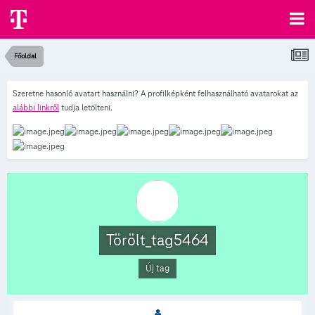
Főoldal
Szeretne hasonló avatart használni? A profilképként felhasználható avatarokat az
alábbi linkről
tudja letölteni.
Törölt_tag5464
Új tag