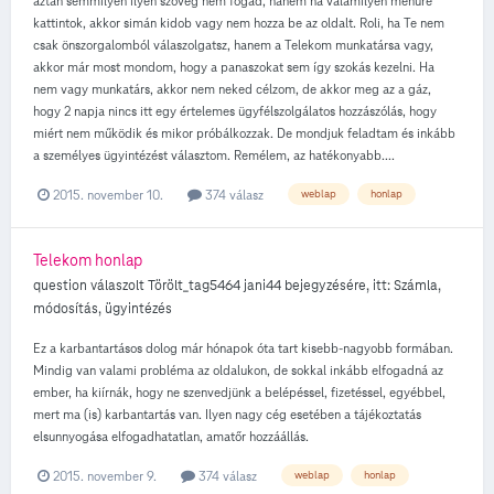
aztán semmilyen ilyen szöveg nem fogad, hanem ha valamilyen menüre
kattintok, akkor simán kidob vagy nem hozza be az oldalt. Roli, ha Te nem
csak önszorgalomból válaszolgatsz, hanem a Telekom munkatársa vagy,
akkor már most mondom, hogy a panaszokat sem így szokás kezelni. Ha
nem vagy munkatárs, akkor nem neked célzom, de akkor meg az a gáz,
hogy 2 napja nincs itt egy értelemes ügyfélszolgálatos hozzászólás, hogy
miért nem működik és mikor próbálkozzak. De mondjuk feladtam és inkább
a személyes ügyintézést választom. Remélem, az hatékonyabb....
2015. november 10.
374 válasz
weblap
honlap
Telekom honlap
question válaszolt
Törölt_tag5464
jani44
bejegyzésére, itt:
Számla,
módosítás, ügyintézés
Ez a karbantartásos dolog már hónapok óta tart kisebb-nagyobb formában.
Mindig van valami probléma az oldalukon, de sokkal inkább elfogadná az
ember, ha kiírnák, hogy ne szenvedjünk a belépéssel, fizetéssel, egyébbel,
mert ma (is) karbantartás van. Ilyen nagy cég esetében a tájékoztatás
elsunnyogása elfogadhatatlan, amatőr hozzáállás.
2015. november 9.
374 válasz
weblap
honlap