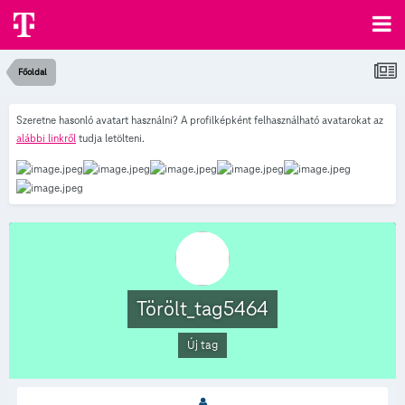
Főoldal
Szeretne hasonló avatart használni? A profilképként felhasználható avatarokat az
alábbi linkről
tudja letölteni.
Törölt_tag5464
Új tag