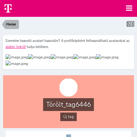
Főoldal
Szeretne hasonló avatart használni? A profilképként felhasználható avatarokat az
alábbi linkről
tudja letölteni.
Törölt_tag6446
Új tag