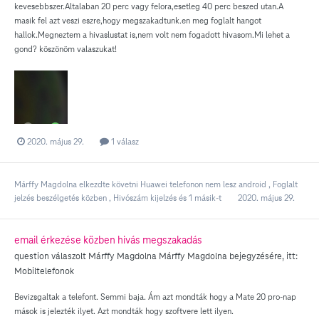
kevesebbszer.Altalaban 20 perc vagy felora,esetleg 40 perc beszed utan.A
masik fel azt veszi eszre,hogy megszakadtunk.en meg foglalt hangot
hallok.Megneztem a hivaslustat is,nem volt nem fogadott hivasom.Mi lehet a
gond? köszönöm valaszukat!
2020. május 29.
1 válasz
Márffy Magdolna
elkezdte követni
Huawei telefonon nem lesz android
,
Foglalt
jelzés beszélgetés közben
,
Hivószám kijelzés
és 1 másik-t
2020. május 29.
email érkezése közben hivás megszakadás
question válaszolt
Márffy Magdolna
Márffy Magdolna
bejegyzésére, itt:
Mobiltelefonok
Bevizsgaltak a telefont. Semmi baja. Ám azt mondták hogy a Mate 20 pro-nap
mások is jelezték ilyet. Azt mondták hogy szoftvere lett ilyen.