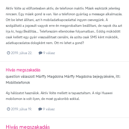
Aktív Volte az előfizetesben aktív, de telefonon inaktív. Másik eszközök jelenleg
nincsen. Egy másik gond is van. Van a telefonon gyárilag a message alkalmazás.
Ott be lehet állítani, azt h mobiladatkapcsolattal ingyen csevegjünk. A
szolgáltató a jogosult vagyok erre én megprobaltam beállítani, de napok óta azt
írja ki, hogy:Beállítás... Telefonszám ellenörzése folyamatban.. Eddig müködött
csak kellett egy gyári visszaállitast csinálni, és azóta csak SMS ként müködik,
adatkapcsolatos dologként nem. Ott mi lehet a gond?
2019. július 22.
9 válasz
Hivás megszakadás
question válaszolt
Márffy Magdolna
Márffy Magdolna
bejegyzésére, itt:
Mobiltelefonok
4g hálózatot használok. Aktív Volte mellett is tapasztaltam. A régi Huawei
mobilomon is volt ilyen, de most gyakoribb sokkal.
2019. július 19.
9 válasz
Hivás megszakadás