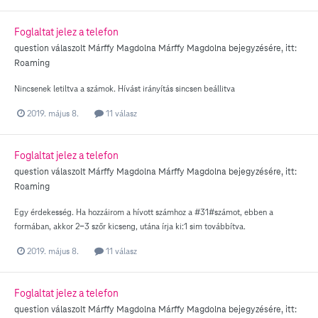
Foglaltat jelez a telefon
question válaszolt
Márffy Magdolna
Márffy Magdolna
bejegyzésére, itt:
Roaming
Nincsenek letiltva a számok. Hívást irányítás sincsen beállitva
2019. május 8.
11 válasz
Foglaltat jelez a telefon
question válaszolt
Márffy Magdolna
Márffy Magdolna
bejegyzésére, itt:
Roaming
Egy érdekesség. Ha hozzáirom a hívott számhoz a #31#számot, ebben a
formában, akkor 2-3 szőr kicseng, utána írja ki:1 sim továbbítva.
2019. május 8.
11 válasz
Foglaltat jelez a telefon
question válaszolt
Márffy Magdolna
Márffy Magdolna
bejegyzésére, itt: