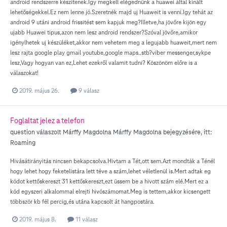
android rendszerre készitenek.Igy megkell elégednünk a huawei által kinált
lehetőségekkel.Ez nem lenne jó.Szeretnék majd uj Huaweit is venni.Igy tehát az
android 9 utáni android frissitést sem kapjuk meg?Illetve,ha jövőre kijön egy
ujabb Huawei tipus,azon nem lesz android rendszer?Szóval jövőre,amikor
igénylhetek uj készüléket,akkor nem vehetem meg a legujabb huaweit,mert nem
lesz rajta google play gmail youtube,google maps..stb?viber messenger,sykpe
lesz,Vagy hogyan van ez,Lehet ezekről valamit tudni? Köszönöm előre is a
válaszokat!
2019. május 26.
9 válasz
Foglaltat jelez a telefon
question válaszolt
Márffy Magdolna
Márffy Magdolna
bejegyzésére, itt:
Roaming
Hivásátirányitás nincsen bekapcsolva.Hivtam a Tét,ott sem.Azt mondták a Ténél
hogy lehet hogy feketelistára lett téve a szám,lehet véletlenül is.Mert adtak eg
kódot kettőskereszt 31 kettőskereszt,ezt üssem be a hivott szám elé.Mert ez a
kód egyszeri alkalommal elrejti hivószámomat.Meg is tettem,akkor kicsengett
többször kb fél percig,és utána kapcsolt át hangpostára.
2019. május 8.
11 válasz