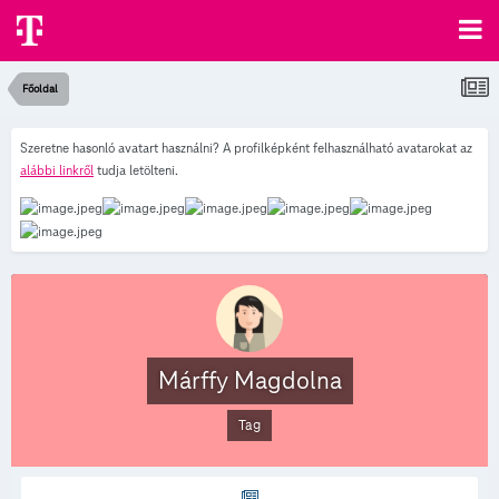
Főoldal
Szeretne hasonló avatart használni? A profilképként felhasználható avatarokat az
alábbi linkről
tudja letölteni.
Márffy Magdolna
Tag