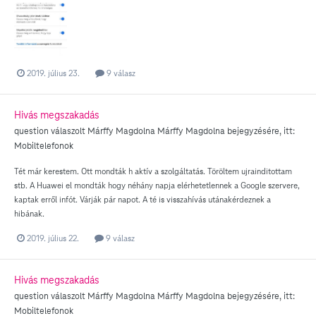
2019. július 23.
9 válasz
Hivás megszakadás
question válaszolt
Márffy Magdolna
Márffy Magdolna
bejegyzésére, itt:
Mobiltelefonok
Tét már kerestem. Ott mondták h aktív a szolgáltatás. Töröltem ujrainditottam
stb. A Huawei el mondták hogy néhány napja elérhetetlennek a Google szervere,
kaptak erről infót. Várják pár napot. A té is visszahívás utánakérdeznek a
hibának.
2019. július 22.
9 válasz
Hivás megszakadás
question válaszolt
Márffy Magdolna
Márffy Magdolna
bejegyzésére, itt:
Mobiltelefonok