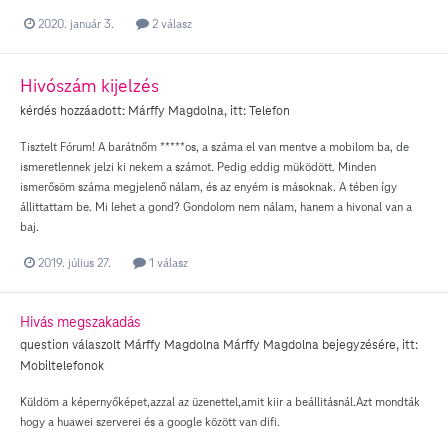
2020. január 3.
2 válasz
Hivószám kijelzés
kérdés hozzáadott:
Márffy Magdolna
, itt:
Telefon
Tisztelt Fórum! A barátnőm *****os, a száma el van mentve a mobilom ba, de
ismeretlennek jelzi ki nekem a számot. Pedig eddig müködött. Minden
ismerősöm száma megjelenő nálam, és az enyém is másoknak. A tében így
állittattam be. Mi lehet a gond? Gondolom nem nálam, hanem a hivonal van a
baj.
2019. július 27.
1 válasz
Hivás megszakadás
question válaszolt
Márffy Magdolna
Márffy Magdolna
bejegyzésére, itt:
Mobiltelefonok
Küldöm a képernyőképet,azzal az üzenettel,amit kiir a beállitásnál.Azt mondták
hogy a huawei szerverei és a google között van difi.