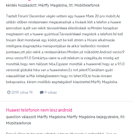
kérdés hozzáadott:
Márffy Magdolna
, itt:
Mobiltelefonok
Tisztelt Fórum! December végén vettem egy huawei Mate 20 pro mobilt.Az
utóbbi időben rendszeresen megszakadnak a hivások.Volt a telefon a huawei
szervizben is,sőt van nekik távvezérléses ellenőrzésük is.Minden honapban
megteszem ezt a huawei gyártóval.Távvezérléssel megnézik a telefont.fel kell
hivjam őket mondanak egy kódot,azt be kell ütnöm a Hicare alkalmazás
intelligens diagnosztika menüpontjában és akkor leellenőrzi mindent
pontosan,ott jelzi nekik a rendszerükben.Minden jol működött.Android verzio:9
emui verzio:9.1.0 Simkártya csere is volt.telekom is vizsgálta,de mindig azt
mondták,hogy nem hálózati hiba.Egyszer mondták a huaweinél hogy az a 9.1.0
verzionál globális hiba van a huaweieken.Ez mit jelent?Csináltam gyári
visszaállitást is.Már kétségbeestem hogy mi lehet.VOLte hivás nincsen
bekapcsolva. kérem mielőbbi segitségüket! köszönettel:Márffy Magdolna
2019. július 19.
9 válasz
Huawei telefonon nem lesz android
question válaszolt
Márffy Magdolna
Márffy Magdolna
bejegyzésére, itt:
Mobiltelefonok
Szoval akkor jövöre nem vehetek uj tipusu Huaweit uj androiddal..Jaaj az