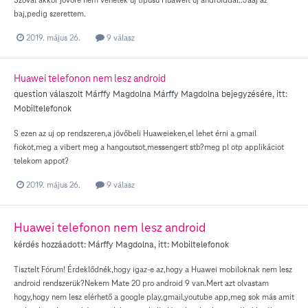
baj,pedig szerettem.
2019. május 26.
9 válasz
Huawei telefonon nem lesz android
question válaszolt
Márffy Magdolna
Márffy Magdolna
bejegyzésére, itt:
Mobiltelefonok
S ezen az uj op rendszeren,a jövőbeli Huaweieken,el lehet érni a gmail
fiokot,meg a vibert meg a hangoutsot,messengert stb?meg pl otp applikáciot
telekom appot?
2019. május 26.
9 válasz
Huawei telefonon nem lesz android
kérdés hozzáadott:
Márffy Magdolna
, itt:
Mobiltelefonok
Tisztelt Fórum! Érdeklődnék,hogy igaz-e az,hogy a Huawei mobiloknak nem lesz
android rendszerük?Nekem Mate 20 pro android 9 van.Mert azt olvastam
hogy,hogy nem lesz elérhető a google play,gmail,youtube app,meg sok más amit