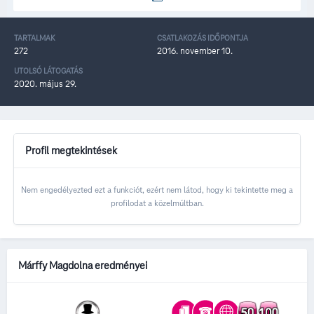
TARTALMAK
CSATLAKOZÁS IDŐPONTJA
272
2016. november 10.
UTOLSÓ LÁTOGATÁS
2020. május 29.
Profil megtekintések
Nem engedélyezted ezt a funkciót, ezért nem látod, hogy ki tekintette meg a
profilodat a közelmúltban.
Márffy Magdolna eredményei