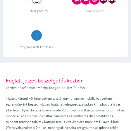
ELNÖK (12/13)
Összes kitűző
1
Megválaszolt kérdések
Foglalt jelzés beszélgetés közben
kérdés hozzáadott:
Márffy Magdolna
, itt:
Telefon
Tisztelt Fórum! két hete vettem a tétől egy iphone xs mobilt. Azt vettem
észre,időnként beszéd közben foglaltat jelez,megszakad,es kiirja,hogy a hivas
sikertelen. Ilyen dolog a huawei mate 20 pro val is volt,azzal sokkal tobb,mint az
iphone-al.Az apple nel csinaltak hardveres es szoftveres diagnosztikat,es
mindent rendben találtak.Kartyacsere is volt.Az elozo mobilom Huawei Mate
20pro volt,azelott p 9 plusz. mindegyik csinalta ezt gyakran,az iphone sokkal