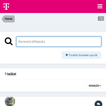
Főoldal
További keresési opciók
1 találat
RENDEZÉS