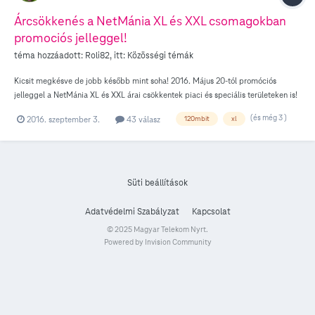
Árcsökkenés a NetMánia XL és XXL csomagokban
promociós jelleggel!
téma hozzáadott:
Roli82
, itt:
Közösségi témák
Kicsit megkésve de jobb később mint soha! 2016. Május 20-tól promóciós
jelleggel a NetMánia XL és XXL árai csökkentek piaci és speciális területeken is!
A 2016. május 20-tól visszavonásig tartó akció keretében a Netmánia XL
(és még 3 )
2016. szeptember 3.
43 válasz
120mbit
xl
csomagra történő új szerződéskötés vagy ezen csomagokra az akcióban történő
díjcsomagváltás / hűség hosszabbítás esetén a szolgáltató bruttó 375 Ft-os
havidíj-kedvezményt, Netmánia XXL esetén bruttó 1.425 Ft-os
havidíjkedvezményt biztosít piaci területen, függetlenül a csomagra vállalt
szerződés tartamától. A kedvezmény a hűségidő végéig érvényes! A táblázatot
Süti beállítások
készítette @anonymus . Köszönjük!
Adatvédelmi Szabályzat
Kapcsolat
© 2025 Magyar Telekom Nyrt.
Powered by Invision Community