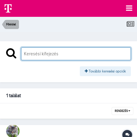
Főoldal
További keresési opciók
1 találat
RENDEZÉS