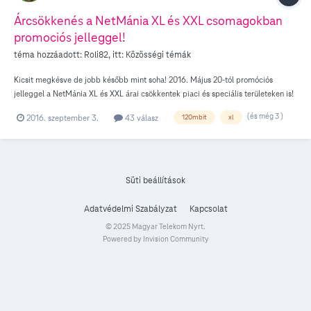
Árcsökkenés a NetMánia XL és XXL csomagokban
promociós jelleggel!
téma hozzáadott:
Roli82
, itt:
Közösségi témák
Kicsit megkésve de jobb később mint soha! 2016. Május 20-tól promóciós
jelleggel a NetMánia XL és XXL árai csökkentek piaci és speciális területeken is!
A 2016. május 20-tól visszavonásig tartó akció keretében a Netmánia XL
(és még 3 )
2016. szeptember 3.
43 válasz
120mbit
xl
csomagra történő új szerződéskötés vagy ezen csomagokra az akcióban történő
díjcsomagváltás / hűség hosszabbítás esetén a szolgáltató bruttó 375 Ft-os
havidíj-kedvezményt, Netmánia XXL esetén bruttó 1.425 Ft-os
havidíjkedvezményt biztosít piaci területen, függetlenül a csomagra vállalt
szerződés tartamától. A kedvezmény a hűségidő végéig érvényes! A táblázatot
Süti beállítások
készítette @anonymus . Köszönjük!
Adatvédelmi Szabályzat
Kapcsolat
© 2025 Magyar Telekom Nyrt.
Powered by Invision Community