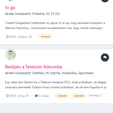
tv go
kérdés hozzáadott:
Fridolina
, itt:
TV GO
Tisztelt Szolgaltato! Letoltottem az appot, ki is irja, hogy sikeresen beleptem a
telecom fiokomba... harmincszor kivalasztottam mar, hogy melyik csomagot
szeretnem, mindig meg is kapom a belepesi kodot, de mindig csak eddig jutok
2020. október 30.
belepes
el es azt irja ki ujra es ujra, hogy nem allitottam meg be tcom szolgaltatast... mit
nem csinalok jol??? a laptomonal, lejatszasi hibat ir a kodja:M55011 SEGITSEG!
Belépés a Telekom fiókomba
kérdés hozzáadott:
OldMike
, itt:
Számla, módosítás, ügyintézés
Egy ideje nem léptem be a Telekom honlapon (PC), most próbáltam, de eléggé
zavarosra sikeredett. Először email címmel próbáltam, de ott nem fogadta el az
eddig érvényesnek gondolt jelszót. Ezután jött az MT azonosító, de a korábbi öt
(és még 2 )
2018. június 29.
3 válasz
belépés
azonosító
számjegyű jelszót ott sem fogadta el, viszont legalább felajánlotta az SMS-ben
küldött kóddal az új jelszó beállítását. Innen most már (legalábbis a
számítógépen) boldogság van. A mobilos alkalmazás már más tészta. Ott
automatikusan beléptet a telefonszámmal, nem emlékszem, hogy valamikor a