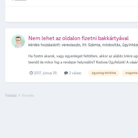
Nem lehet az oldalon fizetni bakkártyával
kérdés hozzáadott:
vereslaszlo
, itt:
Számla, módosítás, ügyintéz
Ha fizetni akarok, vagy egyenleget feltölteni, akkor az alábbi linkre u
teendő és mikor fog a rendszer helyreállni? Kedves Ügyfelünk! A vásár
2017. június 29.
2 válasz
egyenleg feltöltés
magenta
Főoldal
Keresés