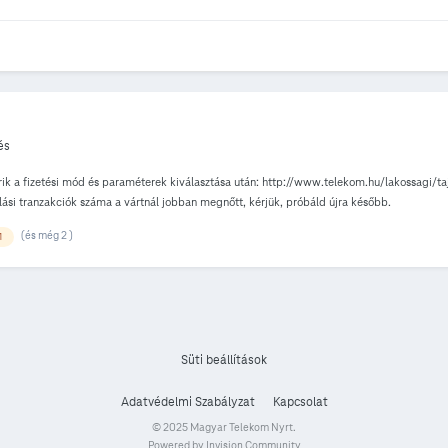
és
grik a fizetési mód és paraméterek kiválasztása után: http://www.telekom.hu/lakossagi/taj
lási tranzakciók száma a vártnál jobban megnőtt, kérjük, próbáld újra később.
(és még 2 )
1
Süti beállítások
Adatvédelmi Szabályzat
Kapcsolat
© 2025 Magyar Telekom Nyrt.
Powered by Invision Community