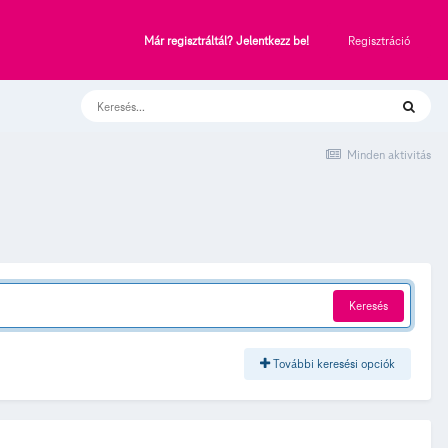
Regisztráció
Már regisztráltál? Jelentkezz be!
Minden aktivitás
Keresés
További keresési opciók