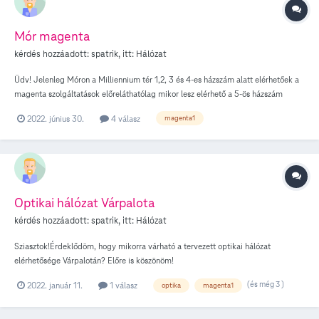
Mór magenta
kérdés hozzáadott:
spatrik
, itt:
Hálózat
Üdv! Jelenleg Móron a Milliennium tér 1,2, 3 és 4-es házszám alatt elérhetőek a
magenta szolgáltatások előreláthatólag mikor lesz elérhető a 5-ös házszám
(vagy Millenium hrsz. 1416/18) alatt is? Amennyiben egyáltalán elérhető lesz.
2022. június 30.
4 válasz
magenta1
Előre is kösznöm!
Optikai hálózat Várpalota
kérdés hozzáadott:
spatrik
, itt:
Hálózat
Sziasztok!Érdeklődöm, hogy mikorra várható a tervezett optikai hálózat
elérhetősége Várpalotán? Előre is köszönöm!
(és még 3 )
2022. január 11.
1 válasz
optika
magenta1