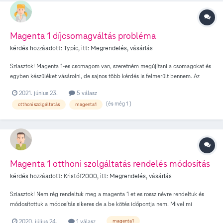
Magenta 1 díjcsomagváltás probléma
kérdés hozzáadott:
Typic
, itt:
Megrendelés, vásárlás
Sziasztok! Magenta 1-es csomagom van, szeretném megújítani a csomagokat és
egyben készüléket vásárolni, de sajnos több kérdés is felmerült bennem. Az
egyik, hogy a https://www.telekom.hu/webshop/csomag-osszeallitas oldalon,
2021. június 23.
5 válasz
mikor a megújításra megyek, a rendszer jelzi, hogy minden otthoni
(és még 1 )
otthoni szolgáltatás
magenta1
szolgáltatásomnak jelenlegi díjcsomagban kell lennie. Ez eddig oké is lenne,
módosítok mindent, mégsem enged át a következő lépésre ("Kérjük,
továbblépés előtt módosíts szolgáltatásaidon!"). Mit kellene csinálnom? A másik
kérdésem... ha ugyanezen a linken bejelentkezés nélkül csak megadom a címet,
jelentősen (több ezer forinttal) olcsóbbak ugyanazok az otthoni szolgáltatások,
mintha be vagyok jelentkezve. Ez így reális? Hűséges ügyfélként többet kellene
Magenta 1 otthoni szolgáltatás rendelés módosítás
fizetnem, mint újként?
kérdés hozzáadott:
Kristóf2000
, itt:
Megrendelés, vásárlás
Sziasztok! Nem rég rendeltuk meg a magenta 1 et es rossz névre rendeltuk és
módosítottuk a módosítás sikeres de a be kötés időpontja nem! Mivel mi
mondtuk hogy szeretnénk 3 után a bekotest kérni mivel dolgozunk és nincs
2020. július 24.
1 válasz
magenta1