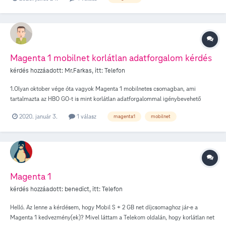
szabadnapunk! De a kedves telekom adott egy időpontot ami 3 előtt volt!
Nagyon rendesek! ?
Magenta 1 mobilnet korlátlan adatforgalom kérdés
kérdés hozzáadott:
Mr.Farkas
, itt:
Telefon
1.Olyan oktober vége óta vagyok Magenta 1 mobilnetes csomagban, ami
tartalmazta az HBO GO-t is mint korlátlan adatforgalommal igénybevehető
szolgáltatást. Január óta, számomra megmagyarázhatatlan okok miatt a
2020. január 3.
1 válasz
magenta1
mobilnet
Telekomos applikáción belül sehol se tünteti fel vagy írja ki hogy ez benne lenne,
holott a Telekom honlapján még mindig szerepel mint az ajánlat részeként
(Magenta 1 3 gigabájtos csomag+ 3 gigabájtos duplázó). Elkerülte valami a
figyelmemet vagy ez most hogy is van? 2. Ugyanúgy a Facebookot mint külön
applikációt se tünteti fel Telekomos appon keresztül mint a korlátlan
adatforgalommal rendelkezők egyikét, csak a facebook messengert, a honlap
Magenta 1
meg igen. 3." A díjmentes adatforgalom nem foglalja magában a beágyazott
kérdés hozzáadott:
benedict
, itt:
Telefon
video- és hangfájlok lejátszását és letöltését, az alkalmazáson belül bonyolított
telefonálást és videotelefonálást, az alkalmazások letöltését és frissítését, a
Helló. Az lenne a kérdésem, hogy Mobil S + 2 GB net díjcsomaghoz jár-e a
harmadik felek által biztosított alkalmazáson kívüli tartalmakra és funkciókra (pl.
Magenta 1 kedvezmény(ek)? Mivel láttam a Telekom oldalán, hogy korlátlan net
regisztráció, alkalmazás-letöltés, frissítés, beágyazott videó stb.) felhasznált