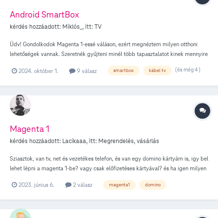
Android SmartBox
kérdés hozzáadott:
Miklós_
, itt:
TV
Üdv! Gondolkodok Magenta 1-essé váláson, ezért megnéztem milyen otthoni
lehetőségek vannak. Szeretnék gyűjteni minél több tapasztalatot kinek mennyire
vált be az új android-os Smart box? Mennyire jó minőségű a gyakorlatban?
(és még 4 )
2024. október 1.
9 válasz
smartbox
kábel tv
Kezeli a tv távirányítóját? Nekem egy 55” UHD LG TV-hez lenne kötve. De félek
az akadozástól meg, hogy problémás a mindennapokban. Hagyományos net
nélküli kábel tv-re már nincs is lehetőség? Ne adj isten kártyás netre, hogy
semmi eszköz ne kelljen? Köszi mindenkinek a segítséget! Szép napot, Miklós
Magenta 1
kérdés hozzáadott:
Lacikaaa
, itt:
Megrendelés, vásárlás
Sziasztok, van tv, net és vezetékes telefon, és van egy domino kártyám is, igy bel
lehet lépni a magenta 1-be? vagy csak előfizetéses kártyával? és ha igen milyen
kedvezményekre sztámithatok ?
2023. június 6.
2 válasz
magenta1
domino