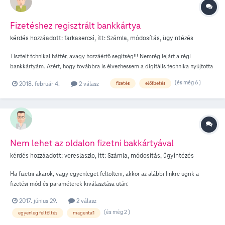
minimálbéres keresetem már egy jó ideje és nincsenek tartozásaim... Köszi előre
is, Bálint
Fizetéshez regisztrált bankkártya
kérdés hozzáadott:
farkasercsi
, itt:
Számla, módosítás, ügyintézés
Tisztelt tchnikai háttér, avagy hozzáértő segítség!!! Nemrég lejárt a régi
bankkártyám. Azért, hogy továbbra is élvezhessem a digitális technika nyújtotta
kényelmet, és örömöt, regisztráltam a fizetéshez új bankkártyámat, melyet azóta
(és még 6 )
2018. február 4.
2 válasz
fizetés
előfizetés
is nagy örömmel, s megelégedettséggel használok. Ámde!! Egyes alkalmakkor,
mikoris figyelmem lankadni látszik, óvatlanul a régi kártyámra klattyintok,
jelezvén fizetési szándékomat. Viszont ez ilyen alkalmakkor rendre meghíusul
érthető okokból. Gondoltam -kitörlöm a rendszerből előző fizetőeszközöm... S
AKKOR ITT VÉLTEM FELFEDEZNI: SZÁNDÉKOM LEHETETLEN KÜLDETÉS! Hát
itt szeretném megragadni az alkalmat, hogy segítséget/tanácsot kérjek, hogy
Nem lehet az oldalon fizetni bakkártyával
megvalósíthassam eme álmomat! Hadd távolítsam el a régi fizetőeszközömet a
kérdés hozzáadott:
vereslaszlo
, itt:
Számla, módosítás, ügyintézés
rendszerből! Köszönettel, s nem kevesebb tisztelettel HŰ ELŐFIZETŐJÜK: Farkas
István
Ha fizetni akarok, vagy egyenleget feltölteni, akkor az alábbi linkre ugrik a
fizetési mód és paraméterek kiválasztása után:
http://www.telekom.hu/lakossagi/tajekoztatok/online-ugyfelszolgalat-lassulas
2017. június 29.
2 válasz
emiatt nem lehet fizetni. Ilyenkor mi a teendő és mikor fog a rendszer
(és még 2 )
egyenleg feltöltés
magenta1
helyreállni? Kedves Ügyfelünk! A vásárlási tranzakciók száma a vártnál jobban
megnőtt, kérjük, próbáld újra később.