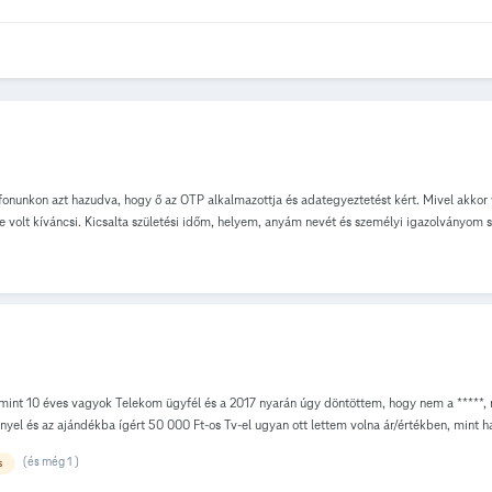
lefonunkon azt hazudva, hogy ő az OTP alkalmazottja és adategyeztetést kért. Mivel akko
volt kíváncsi. Kicsalta születési időm, helyem, anyám nevét és személyi igazolványom s
 káromra bonyolítani és ezt, hogyan tudom utólag kivédeni. Illetve mit tehetek az ellen
 az OTP-nél?) Előre is köszönöm!
, mint 10 éves vagyok Telekom ügyfél és a 2017 nyarán úgy döntöttem, hogy nem a *****,
l és az ajándékba ígért 50 000 Ft-os Tv-el ugyan ott lettem volna ár/értékben, mint ha 
tént! Jött a koppanás meg a feketeleves! Eddig 120+ csatornáért és 100mbit-es internet
(és még 1 )
s
n lehetőségek elérhetőek számomra. Mondta a fiatal srác, hogy ez meg ez nagyon jó, me
 néztünk ki és tett az ajánlatba). Osztottam-szoroztam és végül úgy döntöttem, hogy a tv 