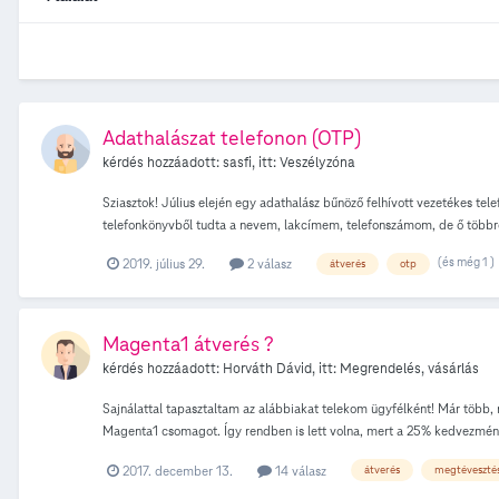
Adathalászat telefonon (OTP)
kérdés hozzáadott:
sasfi
, itt:
Veszélyzóna
Sziasztok! Július elején egy adathalász bűnöző felhívott vezetékes te
telefonkönyvből tudta a nevem, lakcímem, telefonszámom, de ő többre 
Kíváncsi vagyok, hogy ezen adatok birtokában milyen csalást tudnak a
(és még 1 )
2019. július 29.
2 válasz
átverés
otp
feljelentést tenni ismeretlen tettes/ek ellen?, személyesen bejelenteni
Magenta1 átverés ?
kérdés hozzáadott:
Horváth Dávid
, itt:
Megrendelés, vásárlás
Sajnálattal tapasztaltam az alábbiakat telekom ügyfélként! Már több
Magenta1 csomagot. Így rendben is lett volna, mert a 25% kedvezménnye
bankkártyával az egészet egyben tudtam volna fizetni. Ám nem így tör
2017. december 13.
14 válasz
átverés
megtéveszté
személyesen a pécsi Árkádban található Telekom üzletben, hogy milye
000 Ft készülékkedvezményt is kapok (jelen esetben egy 32"-os lcd tv-t