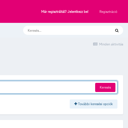
Regisztráció
Már regisztráltál? Jelentkezz be!
Minden aktivitás
Keresés
További keresési opciók