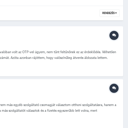
RENDEZÉS
r valóban volt az OTP-vel ügyem, nem tűnt feltűnőnek ez az érdeklődés. Vélhetően
zámát. Azóta azonban rájöttem, hogy valószínűleg átverés áldozata lettem.
, hogy ezt még most megelőzzem? Mit lehet ilyenkor tenni? (rendőrségen
 nem más egyéb szolgáltató csomagját választom otthoni szolgáltatásra, hanem a
más szolgáltatót választok és a fizetés egyszerűbb lett volna, mert
ért fizettem a ****nél 5700 Ft-ot fixen havonta hűségidő nélkül! Megkérdeztem
rt így akkor Tv-internet-telefon-mobil minden egy csomagban lesz és még 50
is jár az előfizetés mellé, akkor pont ott vagyok, mint ha más szolgáltatót