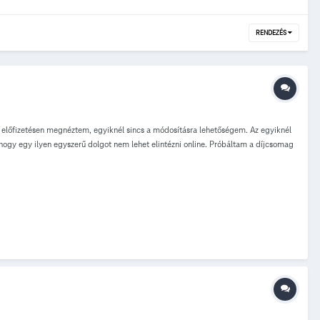
RENDEZÉS
il előfizetésen megnéztem, egyiknél sincs a módosításra lehetőségem. Az egyiknél
hogy egy ilyen egyszerű dolgot nem lehet elintézni online. Próbáltam a díjcsomag
enni egy T pontba, vagy felhívni az ügyfélszolgálatot.