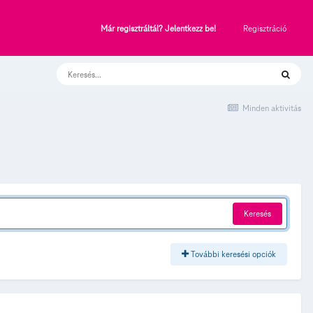
Regisztráció
Már regisztráltál? Jelentkezz be!
Minden aktivitás
Keresés
További keresési opciók