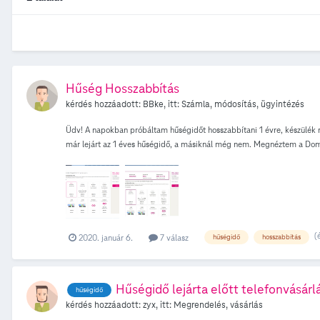
Hűség Hosszabbítás
kérdés hozzáadott:
BBke
, itt:
Számla, módosítás, ügyintézés
Üdv! A napokban próbáltam hűségidőt hosszabbítani 1 évre, készülék né
már lejárt az 1 éves hűségidő, a másiknál még nem. Megnéztem a Domin
varázslóval is, sehogyan sem sikerült. A Telekom Facebook-on sem tud
(
2020. január 6.
7 válasz
hűségidő
hosszabbítás
Hűségidő lejárta előtt telefonvásárl
hűségidő
kérdés hozzáadott:
zyx
, itt:
Megrendelés, vásárlás