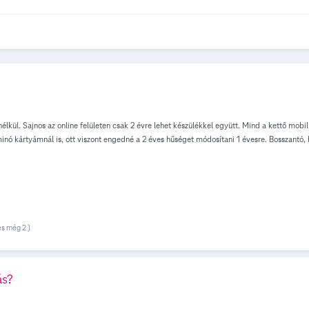
lkül. Sajnos az online felületen csak 2 évre lehet készülékkel együtt. Mind a kettő mob
ó kártyámnál is, ott viszont engedné a 2 éves hűséget módosítani 1 évesre. Bosszantó, 
ott segíteni, hiába kaptam egy linket, azzal sem működött. Nem szeretnék csak ezért bem
és még 2 )
ás?