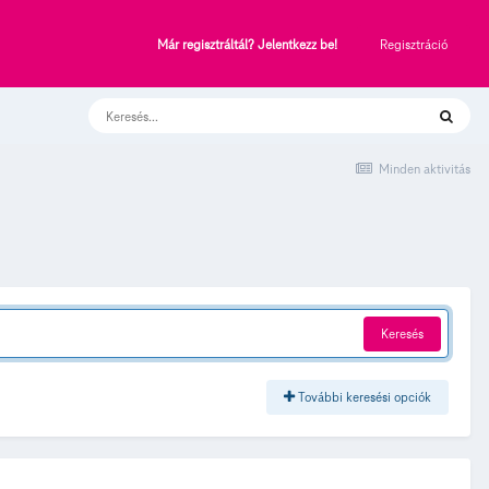
Regisztráció
Már regisztráltál? Jelentkezz be!
Minden aktivitás
Keresés
További keresési opciók