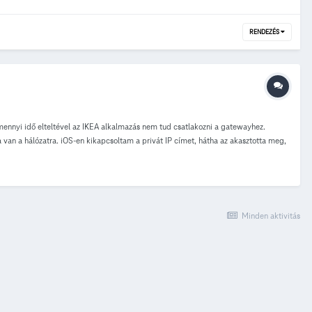
RENDEZÉS
ennyi idő elteltével az IKEA alkalmazás nem tud csatlakozni a gatewayhez.
 van a hálózatra. iOS-en kikapcsoltam a privát IP címet, hátha az akasztotta meg,
dben van, és világít mindhárom. A kapcsoló működik akkor is, ha a telefon nem tud
-jei és a telefonos app is. Cseréltem adapter fejet és hálózati kábelt is (de
járt már így? Hogy tudta megoldani? Kifogytam az interneten talált
Minden aktivitás