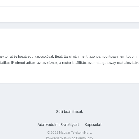
nektorral és hozzá egy kapcsolóval. Beállítás simán ment, azonban pontosan nem tudom m
atikus IP címed adtam az eszköznek, a router beállítása szerint a gateway csatlakoztatva
pra azt írja, hogy NYITVA Van rajta 3 kis LED, azoknak világítaniuk kell, ha minden ren
dben lehet. Cseréltettem a gatewayt, de nem segített. Legfrissebbek az eszközök firmware
majd most egy új micro-usb kábelt is. Routerem Sagemcom F@st 3890 V3 Esetleg valaki 
Süti beállítások
Adatvédelmi Szabályzat
Kapcsolat
© 2025 Magyar Telekom Nyrt.
Powered by Invision Community