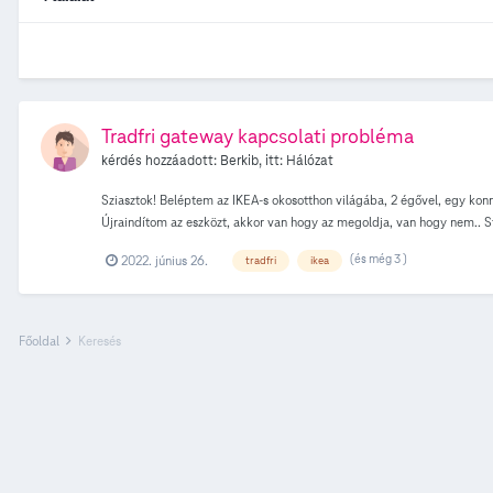
Tradfri gateway kapcsolati probléma
kérdés hozzáadott:
Berkib
, itt:
Hálózat
Sziasztok! Beléptem az IKEA-s okosotthon világába, 2 égővel, egy kon
Újraindítom az eszközt, akkor van hogy az megoldja, van hogy nem.. St
de nem. iOS-en hozzá van adva a Homekit alkalmazáshoz, ott az ikea ap
(és még 3 )
2022. június 26.
tradfri
ikea
csatlakozni az app-hoz, szóval a gatewayen belül szerintem minden ren
mivel néha működik, így nem hiszem, hogy ezek a bajosak), próbálok 
megoldásokból. Köszönöm a segítséget!
Főoldal
Keresés