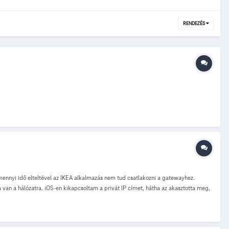
RENDEZÉS
ennyi idő elteltével az IKEA alkalmazás nem tud csatlakozni a gatewayhez.
 van a hálózatra. iOS-en kikapcsoltam a privát IP címet, hátha az akasztotta meg,
dben van, és világít mindhárom. A kapcsoló működik akkor is, ha a telefon nem tud
-jei és a telefonos app is. Cseréltem adapter fejet és hálózati kábelt is (de
járt már így? Hogy tudta megoldani? Kifogytam az interneten talált