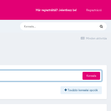
Regisztráció
Már regisztráltál? Jelentkezz be!
Minden aktivitás
Keresés
További keresési opciók