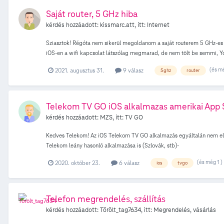
Saját router, 5 GHz hiba
kérdés hozzáadott:
kissmarc.att
, itt:
Internet
Sziasztok! Régóta nem sikerül megoldanom a saját routerem 5 GHz-es s
iOS-en a wifi kapcsolat látszólag megmarad, de nem tölt be semmi, Yo
nem a készülékkel van a baj. A telekomtól gigabites előfizetésemhe
(és mé
2021. augusztus 31.
9 válasz
5ghz
router
módban üzemel (AP módban is ugyanez volt a probléma, ezért lett átka
Dynamic IP-re van beállítva a router, a DHCP Server be van kapcsolva
közepes, WPA2-PSK AES, különböző SSID-k, de "Smart Connect" módban 
Van esetleg valakinek ötlete, hogy mit tehetnék? Előre is köszi!
Telekom TV GO iOS alkalmazas amerikai App 
kérdés hozzáadott:
MZS
, itt:
TV GO
Kedves Telekom! Az iOS Telekom TV GO alkalmazás egyáltalán nem elérh
Telekom leány hasonló alkalmazása is (Szlovák, stb)-
(és még 1 )
2020. október 23.
6 válasz
ios
tvgo
Telefon megrendelés, szállítás
kérdés hozzáadott:
Törölt_tag7634
, itt:
Megrendelés, vásárlás