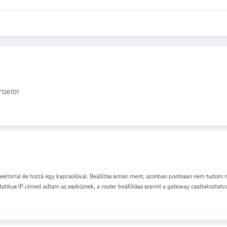
s/126101
nektorral és hozzá egy kapcsolóval. Beállítás simán ment, azonban pontosan nem tudom m
atikus IP címed adtam az eszköznek, a router beállítása szerint a gateway csatlakoztatva
pra azt írja, hogy NYITVA Van rajta 3 kis LED, azoknak világítaniuk kell, ha minden ren
dben lehet. Cseréltettem a gatewayt, de nem segített. Legfrissebbek az eszközök firmware
majd most egy új micro-usb kábelt is. Routerem Sagemcom F@st 3890 V3 Esetleg valaki 