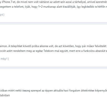
iPhone 7-et, de mivel nem volt raktáron az adott szín azzal a tárhellyel, amivel szeretné
ettem a telefont, írják, hogy 1-2 munkanap alatt kiszállítják, így legkésőbb is hétfőn m
ek örültem volna a legjobban, de senki nem kérdezte hogy hogyan szeretném, stb. Valaki 
 6 )
olna neki.) Előre is köszönöm!
on. A telepítést követő próba sikeres volt, de azt követően, hogy pár műsor felvételét haj
ég opciót azért rendeltem meg az egész Telekom-mal együtt, mert erre a funkcióra abszolú
a sikeres, a távbeállítás nem. A rögzitett készülékek számát is lenulláztam. Nagyon szomorú
 még 1 )
ióban miért nettó összeg szerepel az éppen aktuális havi forgalom áttekintése képernyőn
tabidani