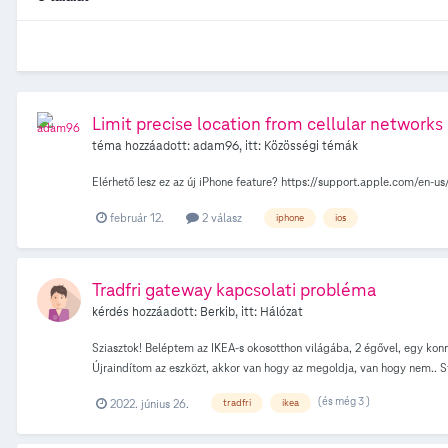
Limit precise location from cellular networks
téma hozzáadott:
adam96
, itt:
Közösségi témák
Elérhető lesz ez az új iPhone feature? https://support.apple.com/en-u
február 12.
2 válasz
iphone
ios
Tradfri gateway kapcsolati probléma
kérdés hozzáadott:
Berkib
, itt:
Hálózat
Sziasztok! Beléptem az IKEA-s okosotthon világába, 2 égővel, egy kon
Újraindítom az eszközt, akkor van hogy az megoldja, van hogy nem.. St
de nem. iOS-en hozzá van adva a Homekit alkalmazáshoz, ott az ikea ap
(és még 3 )
2022. június 26.
tradfri
ikea
csatlakozni az app-hoz, szóval a gatewayen belül szerintem minden ren
mivel néha működik, így nem hiszem, hogy ezek a bajosak), próbálok 
megoldásokból. Köszönöm a segítséget!