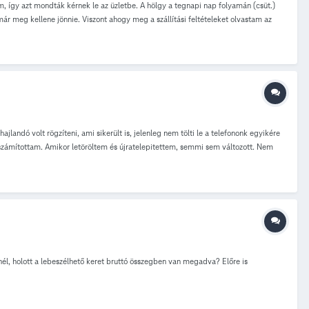
m, így azt mondták kérnek le az üzletbe. A hölgy a tegnapi nap folyamán (csüt.)
ár meg kellene jönnie. Viszont ahogy meg a szállítási feltételeket olvastam az
meg tudná mondani, hogy akkor tényleg csak kedden érkezik meg, vagy hétfőn? (A
landó volt rögzíteni, ami sikerült is, jelenleg nem tölti le a telefononk egyikére
t számítottam. Amikor letöröltem és újratelepitettem, semmi sem változott. Nem
.
él, holott a lebeszélhető keret bruttó összegben van megadva? Előre is