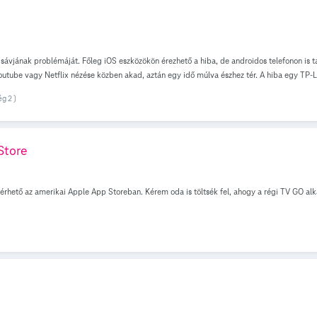
ávjának problémáját. Főleg iOS eszközökön érezhető a hiba, de androidos telefonon is 
utube vagy Netflix nézése közben akad, aztán egy idő múlva észhez tér. A hiba egy TP-Li
z (koax) egy Sagemcom F@st 3890 V3-as HGW-t kaptam, ez jelenleg bridge üzemmódban m
g 2 )
pcsolva bridge módra). A router LAN portjaira csatlakoztatott számítógépek gond nélkü
 (192.168.0.100-192.168.0.249), a Dynamic DNS-nél a TP-Link van bekapcsolva. A vezeték 
sem jó...). Próbáltam az iOS készülékek esetében a "Privát cím" kikapcsolását, manuál
Store
ető az amerikai Apple App Storeban. Kérem oda is töltsék fel, ahogy a régi TV GO alkalm