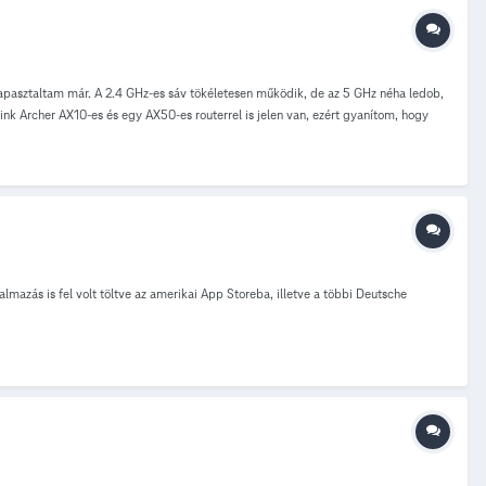
tapasztaltam már. A 2.4 GHz-es sáv tökéletesen működik, de az 5 GHz néha ledob,
nk Archer AX10-es és egy AX50-es routerrel is jelen van, ezért gyanítom, hogy
űködik, ennek a LAN portja van összekötve a router WAN portjával, ami router
l üzemelnek, ugyanígy tökéletesen működik a 2,4 GHz-es sáv is. IPTV nincs,
nélküli beállításokkal is játszottam már (dedikált channel, transmit power
isan a Google DNS-szerverét konfigurálni, de ez sem oldotta meg a problémát.
azás is fel volt töltve az amerikai App Storeba, illetve a többi Deutsche