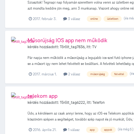
Sziasztok! Tegnapi nap folyamán szerettem volna venni az üzletben egy 
azt mondta keddre jön meg, ami 3 munkanap. Viszont ahogy online nézeg
oldalon, láttam olyat is, hogy GLS futár 1 nap alatt kiszállítja. Enn
(és még
2017. február 3.
3 válasz
online
üzletben
mai (pént.) napra nem is merek már gondolni... pedig nagyon örültem v
Műsorújság IOS app nem működik
kérdés hozzáadott:
Törölt_tag7836
, itt:
TV
Pár napja nem működik a műsorújság a legujabb ios-szel futó iphone-jaim
se a műsort igy nem lehet felvételt se beálltani. A felvételi lehetős
tölti le a műsort. A párosításnál csak a távirányitó funkció létrehozás
(és
2017. március 1.
2 válasz
műsorújság
felvétel
telekom app
kérdés hozzáadott:
Törölt_tag6222
, itt:
Telefon
Üdv, a kérdésem az csak annyi lenne, hogy az iOS-es Telekom applikác
köszönöm szépen a segítséget, további szép napot és jó munkát, Üdv, 
(és még 5 )
2016. április 21.
1 válasz
app
appok