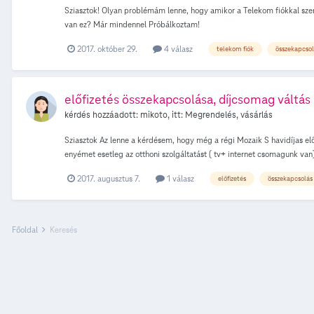
Sziasztok! Olyan problémám lenne, hogy amikor a Telekom fiókkal szere
van ez? Már mindennel Próbálkoztam!
2017. október 29.
4 válasz
telekom fiók
összekapcsol
előfizetés összekapcsolása, díjcsomag váltás
kérdés hozzáadott:
mikoto
, itt:
Megrendelés, vásárlás
Sziasztok Az lenne a kérdésem, hogy még a régi Mozaik S havidíjas elő
enyémet esetleg az otthoni szolgáltatást ( tv+ internet csomagunk van)
2017. augusztus 7.
1 válasz
előfizetés
összekapcsolás
Főoldal
Keresés