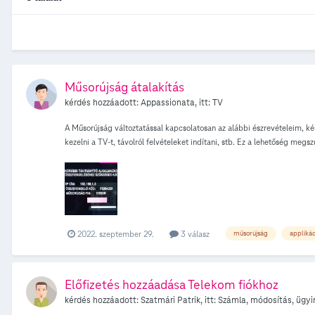
Műsorújság átalakítás
kérdés hozzáadott:
Appassionata
, itt:
TV
A Műsorújság változtatással kapcsolatosan az alábbi észrevételeim, k
kezelni a TV-t, távolról felvételeket indítani, stb. Ez a lehetőség me
próbáltam összekapcsolni, először QR-kóddal, mejd manuálisan. A QR-k
"ERROR" bejegyzés szerepel. Mellékelem a képet. Túl vagyok a TV, a s
2022. szeptember 29.
3 válasz
műsorújság
applikác
Előfizetés hozzáadása Telekom fiókhoz
kérdés hozzáadott:
Szatmári Patrik
, itt:
Számla, módosítás, ügyi