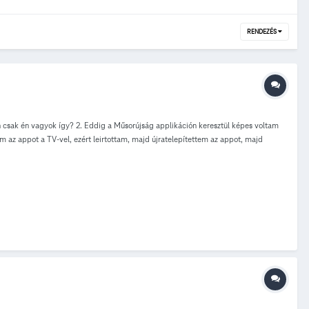
RENDEZÉS
n csak én vagyok így? 2. Eddig a Műsorújság applikáción keresztül képes voltam
em az appot a TV-vel, ezért leirtottam, majd újratelepítettem az appot, majd
uálisan próbálkozva kiderült az ok: a műsorújság PIN mezőben számok helyett
i segítséget.