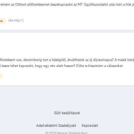
tném az Otthoni előfizetésemet összekapcsolni az MT Ügyfélazonósító után kéri a fiók jels
(és még 1 )
ás
fizetésem van, decemberig tart a hűségidő, átválthatok az új díjcsomagra? A másik kérd
 össze lehet kapcsolni, hogy egy név alatt fusson? Előre is köszönöm a válaszokat
Süti beállítások
Adatvédelmi Szabályzat
Kapcsolat
© 2025 Magyar Telekom Nyrt.