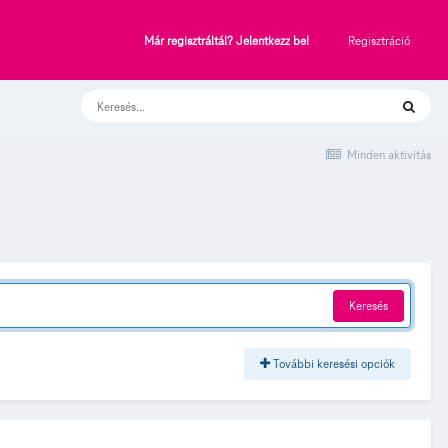
Regisztráció
Már regisztráltál? Jelentkezz be!
Minden aktivitás
Keresés
További keresési opciók