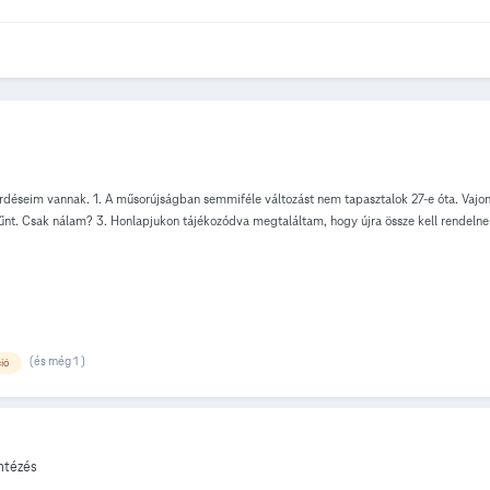
érdéseim vannak. 1. A műsorújságban semmiféle változást nem tapasztalok 27-e óta. Vajo
gszűnt. Csak nálam? 3. Honlapjukon tájékozódva megtaláltam, hogy újra össze kell rendeln
ód beolvasása után helytelen PIN-kódra hivatkozva sikertelen volt a kísérlet, majd man
et top box és a router újraindításán, mi egyebet tehetnék még? Köszönet ha kapok valam
(és még 1 )
ió
ntézés