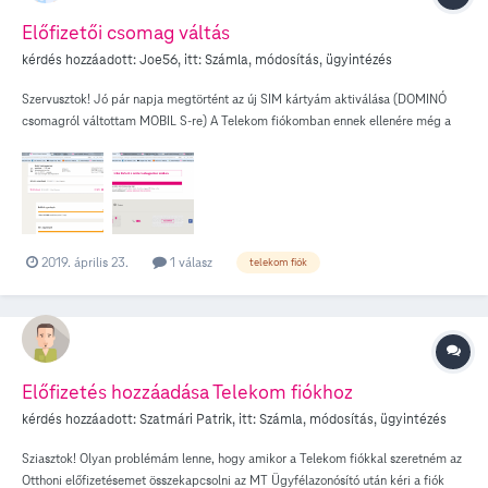
Előfizetői csomag váltás
kérdés hozzáadott:
Joe56
, itt:
Számla, módosítás, ügyintézés
Szervusztok! Jó pár napja megtörtént az új SIM kártyám aktiválása (DOMINÓ
csomagról váltottam MOBIL S-re) A Telekom fiókomban ennek ellenére még a
csatolt "Telekom.png" képen látható "havi díjas csomagra váltás folyamatban "
szöveg olvasható az adott telefonszámhoz kapcsolódóan. Az "egyenleged"
sorban pedig továbbra sem látható a feltöltőkártyás előfizetésből áthozott 4111,-
Ft. Ez kb. milyen hosszú ideig maradhat így? Összefügg-e ezzel a pillanatnyi
helyzettel, hogy a fiókomban böngészve, többek között a "Számlák" menüpont
alatti Számlázási beállítások megnyitásakor, a "Telekom_2.png" képen látható
2019. április 23.
1 válasz
telekom fiók
felirat jelenik meg. Ez utóbbi a végeredmény az említett előfizetés menüjénél
szereplő "Alapadatok -- személyes adatok" megnyitásakor is. Üdvözlettel: Joe56
Előfizetés hozzáadása Telekom fiókhoz
kérdés hozzáadott:
Szatmári Patrik
, itt:
Számla, módosítás, ügyintézés
Sziasztok! Olyan problémám lenne, hogy amikor a Telekom fiókkal szeretném az
Otthoni előfizetésemet összekapcsolni az MT Ügyfélazonósító után kéri a fiók