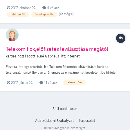
jelszavunkat. Megadtam mindent jól, viszont azt írja ki, hogy a jelszó hibás. Miért
2017. október 29.
4 válasz
van ez? Már mindennel Próbálkoztam!
(és még 1 )
telekom fiók
összekapcsolás
Telekom fiók,előfizetés leválasztása magától
kérdés hozzáadott:
P.né Gabriella
, itt:
Internet
Éjszaka jött egy értesítés, h a Telekom fiókomból eltávolításra került a
telefonszámom.A fiókban a férjem,és az én számomat kezeletem.De hirtelen
eltűnt magától.Mi történhetett és mit lehet tenni?Köszönöm.
2017. június 29.
11 válasz
telekom fiók
Süti beállítások
Adatvédelmi Szabályzat
Kapcsolat
© 2025 Magyar Telekom Nyrt.