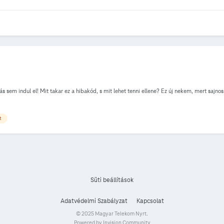
s sem indul el! Mit takar ez a hibakód, s mit lehet tenni ellene? Ez új nekem, mert sajn
t
Süti beállítások
Adatvédelmi Szabályzat
Kapcsolat
© 2025 Magyar Telekom Nyrt.
Powered by Invision Community