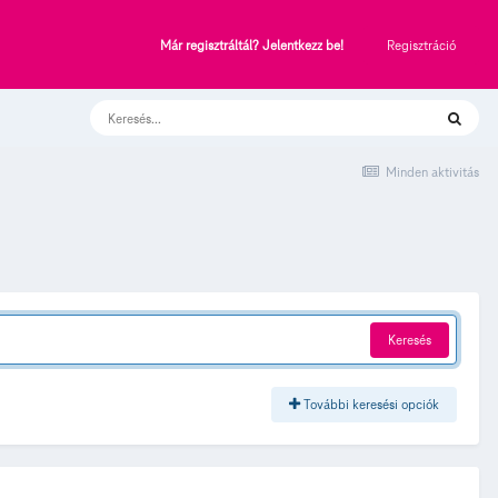
Regisztráció
Már regisztráltál? Jelentkezz be!
Minden aktivitás
Keresés
További keresési opciók