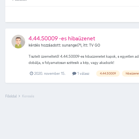
4.44.50009 -es hibaüzenet
kérdés hozzáadott:
sunangel71
, itt:
TV GO
Tisztelt üzemeltető! 4.44.50009-es hibaüzenetet kapok, s egyetlen adá
dobálja, s folyamatosan szétesik a kép, vagy akadozik!
2020. november 15.
1 válasz
4.44.50009
hibaüzene
Főoldal
Keresés