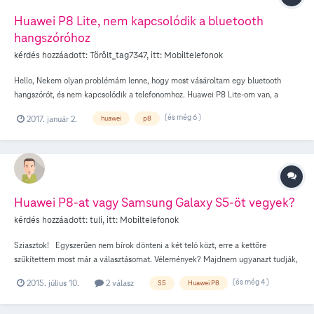
Huawei P8 Lite, nem kapcsolódik a bluetooth
hangszóróhoz
kérdés hozzáadott:
Törölt_tag7347
, itt:
Mobiltelefonok
Hello, Nekem olyan problémám lenne, hogy most vásároltam egy bluetooth
hangszórót, és nem kapcsolódik a telefonomhoz. Huawei P8 Lite-om van, a
hangszóró pedig A+ Bluetooth Speaker BS2. Más telefonról lehet rá csatlakozni,
(és még 6 )
2017. január 2.
huawei
p8
és a laptopról is. Amikor próbálom csatlakoztatni kiírni kiírja a hangszórót, de
rányomok, hogy párosítsa, és csak tölti-tölti- de nem csinál semmit. NFC-vel
pedig ugyan ez, azt is érzékeli, de nem tudja párosítani az eszközt. Ilyenkor mi a
teendő, hogyan tudnám helyrehozni?! Köszi előre is a válaszokat Sz.
Huawei P8-at vagy Samsung Galaxy S5-öt vegyek?
kérdés hozzáadott:
tuli
, itt:
Mobiltelefonok
Sziasztok! Egyszerűen nem bírok dönteni a két teló közt, erre a kettőre
szűkítettem most már a választásomat. Vélemények? Majdnem ugyanazt tudják,
és mindkettő egyformán szimpatikus... Amúgy van valakinek infója arról, hogy
(és még 4 )
2015. július 10.
2 válasz
S5
Huawei P8
a Huawei P8-nak levehető-e hátlapja? Ha nem, akkor lefagyás esetén milyen
mód van az újraindításra az aksi leszedéséen kívül? Köszi! tuli