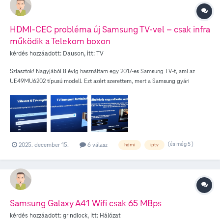
HDMI-CEC probléma új Samsung TV-vel – csak infra
működik a Telekom boxon
kérdés hozzáadott:
Dauson
, itt:
TV
Sziasztok! Nagyjából 8 évig használtam egy 2017-es Samsung TV-t, ami az
UE49MU6202 típusú modell. Ezt azért szerettem, mert a Samsung gyári
távirányítója tökéletesen kezelte az új Telekomos beltéri egységet. 2022 óta
használom a Telekom IPTV szolgáltatását. Sajnos szuper lassú volt az eredeti
media box, ezért 2025 novemberében cserét kértem a Telekomtól az új V2-es
beltéri egységre, ami már a SEI800DT típusú modell. Maga beltéri egység
cseréje szuper gyorsan megtörtént. Reggel írtam a Telekomnak, kora délután
már jött is a szakember és hozta az új androdos TV boxot. Eddig minden oké, az
(és még 5 )
2025. december 15.
6 válasz
hdmi
iptv
új egység a régi TV-vel tökéletesen működött a mai napig. Viszont pár nappal
ezelőtt 8 év után lecseréltem az eredeti Samsung TV-m egy új 2025-ös Samsung
OLED TV-re, ami a QE55S90FAEXXH típusú felsőkategóriás tévé. HDMI CEC
problémám: A V1-es és az V2-es boxokon bárhonnan és bármikor működött
például a csatorna váltás a Samsung univerzális távirányítójával. De ugyanúgy
működött mindez mobilról is vezérelve, például a Samsung SmartThings
Samsung Galaxy A41 Wifi csak 65 MBps
segítségével. Mindebben a lényeg, hogy 100%-os oda-vissza (digitális)
kérdés hozzáadott:
grindlock
, itt:
Hálózat
kapcsolatot épített fel a Samsung TV a Telekom set-top boxxal. Viszont az új