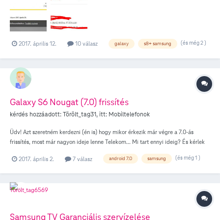
teljesíteni 20-án, akkor meg miért van feltüntetve a készüléknél a 20-i dátum??
(és még 2 )
2017. április 12.
10 válasz
galaxy
s8+ samsung
Galaxy S6 Nougat (7.0) frissítés
kérdés hozzáadott:
Törölt_tag31
, itt:
Mobiltelefonok
Üdv! Azt szeretném kerdezni (én is) hogy mikor érkezik már végre a 7.0-ás
frissítés, most már nagyon ideje lenne Telekom... Mi tart ennyi ideig? És kérlek
ne csak azt a cikket vágjátok be válaszként...
(és még 1 )
2017. április 2.
7 válasz
android 7.0
samsung
Samsung TV Garanciális szervízelése