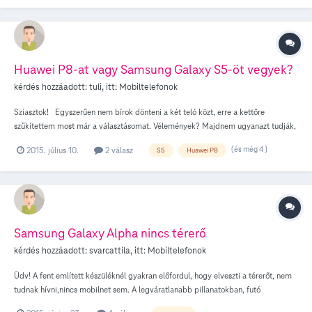
Huawei P8-at vagy Samsung Galaxy S5-öt vegyek?
kérdés hozzáadott:
tuli
, itt:
Mobiltelefonok
Sziasztok! Egyszerűen nem bírok dönteni a két teló közt, erre a kettőre
szűkítettem most már a választásomat. Vélemények? Majdnem ugyanazt tudják,
és mindkettő egyformán szimpatikus... Amúgy van valakinek infója arról, hogy
(és még 4 )
2015. július 10.
2 válasz
S5
Huawei P8
a Huawei P8-nak levehető-e hátlapja? Ha nem, akkor lefagyás esetén milyen
mód van az újraindításra az aksi leszedéséen kívül? Köszi! tuli
Samsung Galaxy Alpha nincs térerő
kérdés hozzáadott:
svarcattila
, itt:
Mobiltelefonok
Üdv! A fent említett készüléknél gyakran előfordul, hogy elveszti a térerőt, nem
tudnak hívni,nincs mobilnet sem. A legváratlanabb pillanatokban, futó
alkalmazásoktól, 4G-től függetlenül. Egyedi probléma lehet ez, vagy esetleg