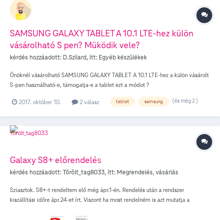
SAMSUNG GALAXY TABLET A 10.1 LTE-hez külön
vásárolható S pen? Müködik vele?
kérdés hozzáadott:
D.Szilard
, itt:
Egyéb készülékek
Önöknél vásárolható SAMSUNG GALAXY TABLET A 10.1 LTE-hez a külön vásárolt
S-pen használható-e, támogatja-e a tablet ezt a módot ?
(és még 2 )
2017. október 10.
2 válasz
tablet
samsung
Galaxy S8+ előrendelés
kérdés hozzáadott:
Törölt_tag8033
, itt:
Megrendelés, vásárlás
Sziasztok. S8+-t rendeltem elő még ápr.1-én. Rendelés után a rendszer
kiszállítási időre ápr.24-et írt. Viszont ha most rendelném is azt mutatja a
webshop, hogy várható kiszállítás/átvétel ideje ápr. 20. Akkor most mikor kapom
meg, ha ápr 24-et mutat kiszállításnak a megrendelésemre? Ha nem lehet