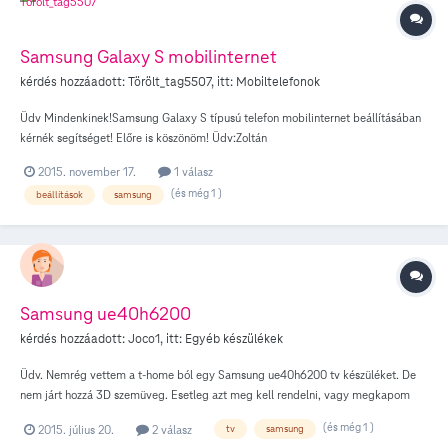
Samsung Galaxy S mobilinternet
kérdés hozzáadott:
Törölt_tag5507
, itt:
Mobiltelefonok
Üdv Mindenkinek!Samsung Galaxy S típusú telefon mobilinternet beállításában
kérnék segítséget! Előre is köszönöm! Üdv:Zoltán
2015. november 17.
1 válasz
(és még 1 )
beállítások
samsung
Samsung ue40h6200
kérdés hozzáadott:
Joco1
, itt:
Egyéb készülékek
Üdv. Nemrég vettem a t-home ból egy Samsung ue40h6200 tv készüléket. De
nem járt hozzá 3D szemüveg. Esetleg azt meg kell rendelni, vagy megkapom
egy Telekom áruházban?
(és még 1 )
2015. július 20.
2 válasz
tv
samsung