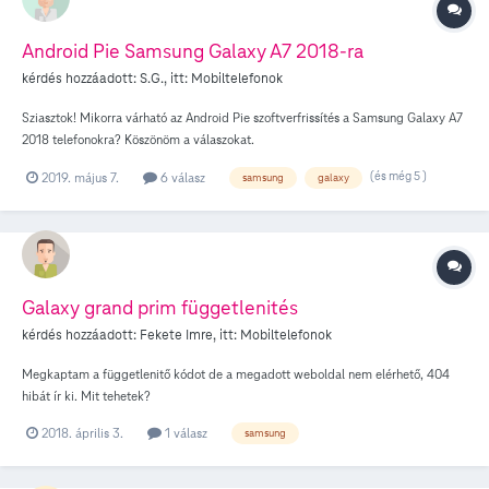
Android Pie Samsung Galaxy A7 2018-ra
kérdés hozzáadott:
S.G.
, itt:
Mobiltelefonok
Sziasztok! Mikorra várható az Android Pie szoftverfrissítés a Samsung Galaxy A7
2018 telefonokra? Köszönöm a válaszokat.
(és még 5 )
2019. május 7.
6 válasz
samsung
galaxy
Galaxy grand prim függetlenités
kérdés hozzáadott:
Fekete Imre
, itt:
Mobiltelefonok
Megkaptam a függetlenitő kódot de a megadott weboldal nem elérhető, 404
hibát ír ki. Mit tehetek?
2018. április 3.
1 válasz
samsung