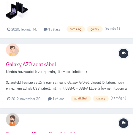
(és még 1 )
2020. február 14.
1 válasz
samsung
galaxy
Galaxy A70 adatkábel
kérdés hozzáadott:
zbenjamin
, itt:
Mobiltelefonok
Sziasztok! Tegnap vettünk egy Samsung Galaxy A70-et, viszont jól látom, hogy
ehhez nem adnak USB kábelt, mármint USB-C - USB-A kábelt? Így nem tudom a
géphez csatlakoztatni.
(és még 3 )
2019. november 30.
1 válasz
adatkábel
galaxy