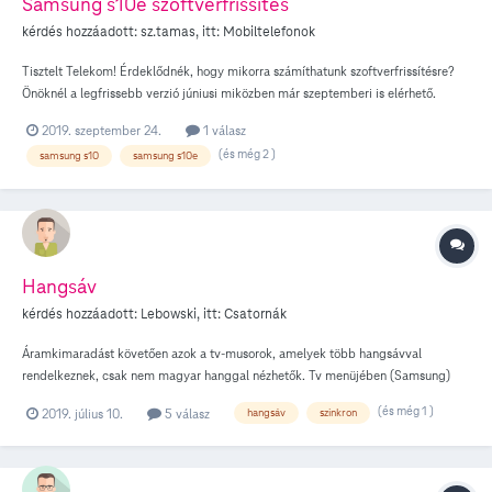
Samsung s10e szoftverfrissítés
kérdés hozzáadott:
sz.tamas
, itt:
Mobiltelefonok
Tisztelt Telekom! Érdeklődnék, hogy mikorra számíthatunk szoftverfrissítésre?
Önöknél a legfrissebb verzió júniusi miközben már szeptemberi is elérhető.
Fontos funkcióktól és biztonságtól esnek el azok a felhasználók akik úgy
2019. szeptember 24.
1 válasz
döntöttek, hogy a magyar Telekomnál vásárolják meg a Samsung s10
(és még 2 )
samsung s10
samsung s10e
készüléket. Mi ennek az oka? Köszönöm szépen előre is a választ!
Hangsáv
kérdés hozzáadott:
Lebowski
, itt:
Csatornák
Áramkimaradást követően azok a tv-musorok, amelyek több hangsávval
rendelkeznek, csak nem magyar hanggal nézhetők. Tv menüjében (Samsung)
szinkronhang váltása opciónál “Nem aktív” üzenet fogad. Reklamoknál visszavált
(és még 1 )
2019. július 10.
5 válasz
hangsáv
szinkron
magyar nyelvre. Segítséget köszönöm!!!