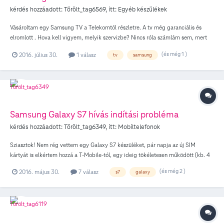
kérdés hozzáadott:
Törölt_tag6569
, itt:
Egyéb készülékek
Vásároltam egy Samsung TV a Telekomtól részletre. A tv még garanciális és
elromlott . Hova kell vigyem, melyik szervizbe? Nincs róla számlám sem, mert
részletre fizetem, de azt kérik gondolom minden szerízben. Mi a teendő?
(és még 1 )
2016. július 30.
1 válasz
tv
samsung
Samsung Galaxy S7 hívás indítási probléma
kérdés hozzáadott:
Törölt_tag6349
, itt:
Mobiltelefonok
Sziasztok! Nem rég vettem egy Galaxy S7 készüléket, pár napja az új SIM
kártyát is elkértem hozzá a T-Mobile-tól, egy ideig tökéletesen működött (kb. 4
nap) de most már olyan másfél napja, hogy nem tudok vele hívást
(és még 2 )
2016. május 30.
7 válasz
s7
galaxy
kezdeményezni. A következő történik: ha tárcsázok valakit, teljesen normálisan
kicsöng a telefon, viszont amint a másik oldalon felveszik megszakad a vonal.
Ugyanezekről a készülékekről gond nélkül vissza lehet hívni a telefonomat, fel is
tudom venni, minden úgy működik ahogy kellene, szóval csak akkor merül fel
probléma ha én akarok hívni valakit. Több telefonnal próbáltam ezt, hogy biztos