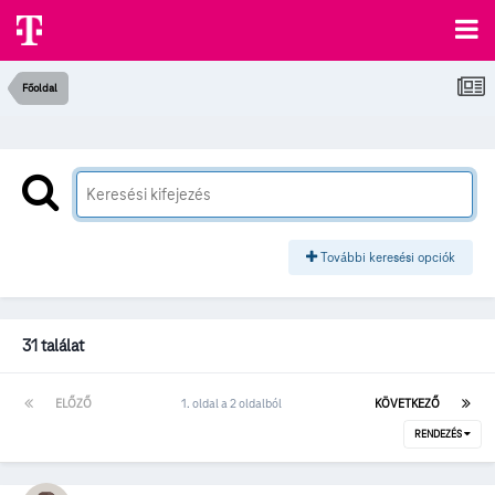
Főoldal
További keresési opciók
31 találat
ELŐZŐ
1. oldal a 2 oldalból
KÖVETKEZŐ
RENDEZÉS