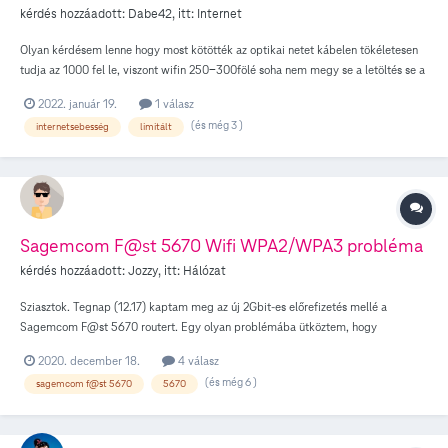
kérdés hozzáadott:
Dabe42
, itt:
Internet
működik a TV vétel, de ezt szeretném elhagyni, mert rádióamatőr is vagyok, és
ez egy erős zavaró jel forrás. Mi lehet a baj, miért nem működik wifi-n a settop?
Olyan kérdésem lenne hogy most kötötték az optikai netet kábelen tökéletesen
tudja az 1000 fel le, viszont wifin 250-300fölé soha nem megy se a letöltés se a
feltöltés több telefonon/laptopokon teszteltük. Ez mitől lehet?
2022. január 19.
1 válasz
(és még 3 )
internetsebesség
limitált
Sagemcom F@st 5670 Wifi WPA2/WPA3 probléma
kérdés hozzáadott:
Jozzy
, itt:
Hálózat
Sziasztok. Tegnap (12.17) kaptam meg az új 2Gbit-es előrefizetés mellé a
Sagemcom F@st 5670 routert. Egy olyan problémába ütköztem, hogy
megakartam változtatni a wifi nevét, jelszavát, biztonsági protokolját
2020. december 18.
4 válasz
(wpa2/wpa Personal -> wpa2/wpa3 personal) és miután megváltoztattam az új
(és még 6 )
sagemcom f@st 5670
5670
asus laptom ami támogatja a wpa3-mat és az iphone xs telefonom nem tudott
felmenni a wifire. 1 óra szenvedés után visszaállítottam végül a WPA2/WPA3
Personal-ról -> WPA2 Personal-ra és egyből működni kezdett. iphone és laptop
tud csatlakozni utána a sima WPA3 Personal, ezekre is tudnak csatlakozni