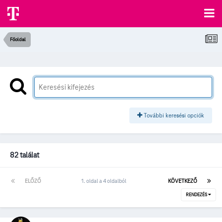
Főoldal
További keresési opciók
82 találat
ELŐZŐ
1. oldal a 4 oldalból
KÖVETKEZŐ
RENDEZÉS