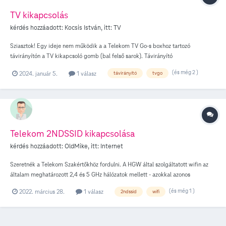
TV kikapcsolás
kérdés hozzáadott:
Kocsis István
, itt:
TV
Sziasztok! Egy ideje nem működik a a Telekom TV Go-s boxhoz tartozó
távirányítón a TV kikapcsoló gomb (bal felső sarok). Távirányító
újracsatlakoztatása és másik box távirányítójával történő csere megvolt, a
(és még 2 )
2024. január 5.
1 válasz
távirányító
tvgo
helyzet viszont változatlan. Van valakinek valamilyen tapasztalata ezzel
kapcsolatban?
Telekom 2NDSSID kikapcsolása
kérdés hozzáadott:
OldMike
, itt:
Internet
Szeretnék a Telekom Szakértőkhöz fordulni. A HGW által szolgáltatott wifin az
általam meghatározott 2,4 és 5 GHz hálózatok mellett - azokkal azonos
csatornákon és azonos jelerősséggel - megjelent egy-egy Telekom 2NDSSID
(és még 1 )
2022. március 28.
1 válasz
2ndssid
wifi
nevű hálózat. Ezekhez én nem tudok csatlakozni, és tudomásom szerint
valamilyen tesztelési állapotban lévő Telekom szolgáltatás miatt vannak.
(Feltételezések szerint hasonló az évekkel ezelőtt volt, és megszűnt Wifi-FON
szolgáltatáshoz) Szerettem volna ezt kikapcsoltatni (annak idején az elődjét is