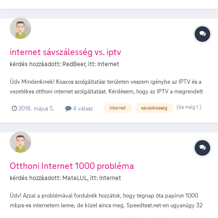
internet sávszálesség vs. iptv
kérdés hozzáadott:
RedBeer
, itt:
Internet
Üdv Mindenkinek! Koaxos szolgáltatási területen veszem igénybe az IPTV és a
vezetékes otthoni internet szolgáltatást. Kérdésem, hogy az IPTV a megrendelt
net sávszélességből veszi-e el a saját működéséhez szükséges sávszélességet,
(és még 1 )
2018. május 5.
4 válasz
internet
sávszélesség
vagy különálló sávot használ? A válaszokat előre is köszi!
Otthoni Internet 1000 probléma
kérdés hozzáadott:
MateLUL
, itt:
Internet
Üdv! Azzal a problémával fordulnék hozzátok, hogy tegnap óta papíron 1000
mbps-es internetem lenne, de közel sincs meg. Speedtest.net-en ugyanúgy 32
mbps-es letöltést és 20 mbps-es feltöltést mutat, azaz nem változott semmit az