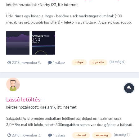
kérdés hozzáadott:
Norby123
, itt:
Internet
Üdv! Nincs egy hónapja, hogy - bedőlve a sok marketinges dumának (100
megabites net, olcsóbb havidíjért) - Telekomra váltottunk. A szerelő srác egyből
azzal kezdte, hogy a wifis router-emet felejtsem el, az ő modem-router-ük "nem
igazán szereti" a másikakat. Úgyhogy ment a levesbe, ezzel elveszítve az udvari
wifi-zést. A probléma ott kezdődött, amikor a max sávszél felét sem tudtuk
elérni. A korábbi Tarr helyett, ami fix 50-et adott, itt hol 39mbps-t mértünk, hol
42 mbps-t. Nem csak, hogy gyorsabb nem lett, de ugyanannyi pénzért
valamivel kisebb is lett a netünk. Arról nem is beszélve, hogy folyamatos
(és még 4 )
2018. november 9.
1 válasz
mbps
gyorsító
pocketloss-ok voltak. Okés, semmi gond - gondoltuk mi - majd a gyorsító opció
megoldja a problémát. Újabb szerelő jött, újabb modemet hozott. Javasolta,
hogy adjunk 48 órát, hogy "beállítsa magát a modem". Azóta 4 nap tel el, és
azóta *is* átlag 3mbps sávszélt mérek. Nem hogy a 100-nak, de még a korábbi
39-nek se vagyunk a nyomába. Ez mégis mitől van...? Az egyik képen látszik,
hogy az elején, a bekötés után még alulról súroltam az 50-et (de inkább a 39 a
Lassú letöltés
jellemzőbb), amióta az új, gyorsítós modem van, azóta meg 0.3 és 4 között van
kérdés hozzáadott:
Raelag17
, itt:
Internet
a sebesség. Van valami tippetek erre? Köszi!
Sziasztok! Az uTorrenten próbáltam letölteni pár dolgot és maximum csak
3,0MB/s-mal tölt lefele, hol ott 500megabites netem van és a gépben a hálozati
kártya is gigabites...mi lehet a gond?
(és még 1 )
2018. november 3.
1 válasz
internet
sebesség