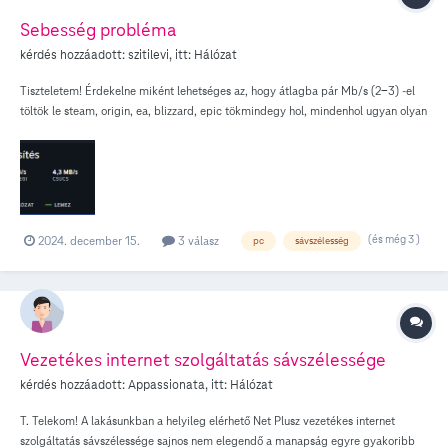
Sebesség probléma
kérdés hozzáadott:
szitilevi
, itt:
Hálózat
Tiszteletem! Érdekelne miként lehetséges az, hogy átlagba pár Mb/s (2-3) -el
töltök le steam, origin, ea, blizzard, epic tökmindegy hol, mindenhol ugyan olyan
rossz. Minden létező pontot átvizsgáltam saját részről. 2000-es netért fizetek. A
***** kft-nél 500-as netért fizettem és ott stabil 60Mb/s-el töltöttem le. Most is
809.1 kb/s letöltés nevetséges. netsh winshock minden is volt már. Ezért nem
vagyok hajlandó fizetni. Megjegyzem a setupom az 1000/1000 de direkt
próbáltam rog strix b550-f es setuppal is az vígan 2.5Gb-s és ugyan olyan retek.
Már rémlik miért hagytam itt a telefost. 3 napot adok, hogy megoldjátok utána
(és még 3 )
2024. december 15.
3 válasz
pc
sávszélesség
megy a feljelentés a szerződésben foglaltaknak nem megfelelése miatt. És már
herótom van az online ügyfélszolgálattól akik az égvilágon semmit nem tudnak
kezdeni a helyzettel. (Cat5E Cat 6 és Cat 7 tesztelve semmi különbség)
Vezetékes internet szolgáltatás sávszélessége
kérdés hozzáadott:
Appassionata
, itt:
Hálózat
T. Telekom! A lakásunkban a helyileg elérhető Net Plusz vezetékes internet
szolgáltatás sávszélessége sajnos nem elegendő a manapság egyre gyakoribb