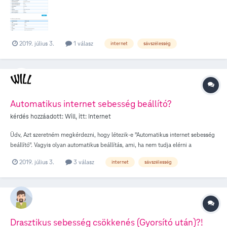
kicsivel rosszabbra lett állítva. A 29-28-as pingemet így átváltoztatta 44-45-re
ami nem valami jó. A 1572-es feltöltést lett beállítva, de általában 1685
környékén szokott lenni. Valami tipp miért lehetett leállás? Azóta újraindítottam,
és nem állt vissza a megfelelő értékeire. Köszönöm a válaszokat.
2019. július 3.
1 válasz
internet
sávszélesség
Automatikus internet sebesség beállító?
kérdés hozzáadott:
Will
, itt:
Internet
Üdv, Azt szeretném megkérdezni, hogy létezik-e "Automatikus internet sebesség
beállító". Vagyis olyan automatikus beállítás, ami, ha nem tudja elérni a
megadott sebesség értékeket, beállítja azt az értéket, ami elérhető. Létezik
2019. július 3.
3 válasz
internet
sávszélesség
ilyen? És, ha igen, ki lehet kapcsoltatni? Vagy kikapcsolni manuálisan?
Köszönöm a válaszokat.
Drasztikus sebesség csökkenés (Gyorsító után)?!