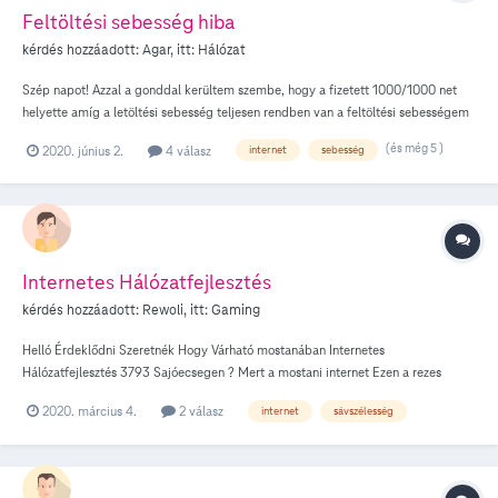
hozzanak (megint) egy "új" modemet ami képes is 1000Mbps-ből mondjuk 600-
Feltöltési sebesség hiba
at sugározni, nem csak 130-at.... vagy vannak olyan beállítási opciói amivel jobb
kérdés hozzáadott:
Agar
, itt:
Hálózat
netet is ki tudnék csikarni, mint pl amiket leírtam.
Szép napot! Azzal a gonddal kerültem szembe, hogy a fizetett 1000/1000 net
helyette amíg a letöltési sebesség teljesen rendben van a feltöltési sebességem
szinte nincs. E z konkrétan azt jelenti, hogy amíg a speedtest 500-900Mb/s-t ér
(és még 5 )
2020. június 2.
4 válasz
internet
sebesség
el, mér, ez valóságban 2-7Kb/s. Mi lehet a probléma?A kábel cat5e ha ez oszt
vagy szoroz akármit.
Internetes Hálózatfejlesztés
kérdés hozzáadott:
Rewoli
, itt:
Gaming
Helló Érdeklődni Szeretnék Hogy Várható mostanában Internetes
Hálózatfejlesztés 3793 Sajóecsegen ? Mert a mostani internet Ezen a rezes
Hálózaton valami borzalmas ! Nem is a sebesség hiányzik Hanem a vállászidő
2020. március 4.
2 válasz
internet
sávszélesség
egyszerűen a mi világba ez már használhatatlan stabilitásáról nem is beszélve !
Nagyon jó lenne esetleg várható -e hasonló fejlesztés mint szomszéd
Sajókeresztúrban ahol már mindenhol OPTIKA van ? Ha igen mikor ? Ha nem
miért nem és mi a feltétele hogy mégis ? Köszönöm a válaszokat !