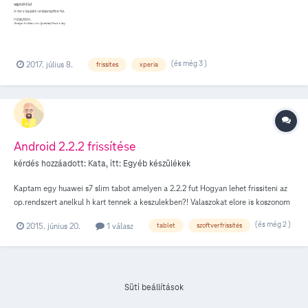
frissítés. Elég a tárhely simán, pár alkalmazás fut rajta. Mit tegyek, illetve
hogyan tudnám feltelepíteni a rendszert? Előre is köszönöm a válaszokat!
(és még 3 )
2017. július 8.
frissites
xperia
Android 2.2.2 frissítése
kérdés hozzáadott:
Kata
, itt:
Egyéb készülékek
Kaptam egy huawei s7 slim tabot amelyen a 2.2.2 fut Hogyan lehet frissiteni az
op.rendszert anelkul h kart tennek a keszulekben?! Valaszokat elore is koszonom
(és még 2 )
2015. június 20.
1 válasz
tablet
szoftverfrissítés
Süti beállítások