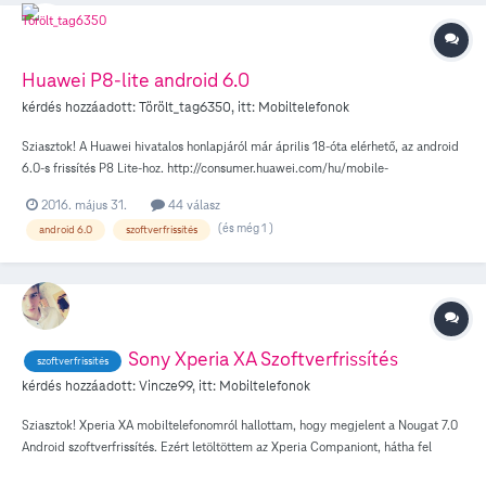
Huawei P8-lite android 6.0
kérdés hozzáadott:
Törölt_tag6350
, itt:
Mobiltelefonok
Sziasztok! A Huawei hivatalos honlapjáról már április 18-óta elérhető, az android
6.0-s frissítés P8 Lite-hoz. http://consumer.huawei.com/hu/mobile-
phones/support/downloads/huawei-p8-lite-hu.htm Kérdés, hogy ez a T
2016. május 31.
44 válasz
ügyfeleihez mikor fog megérkezni? Illetve mi történik, ha az innen letöltött
(és még 1 )
android 6.0
szoftverfrissítés
frissítést feltelepítem T függő telefonomra?
Sony Xperia XA Szoftverfrissítés
szoftverfrissités
kérdés hozzáadott:
Vincze99
, itt:
Mobiltelefonok
Sziasztok! Xperia XA mobiltelefonomról hallottam, hogy megjelent a Nougat 7.0
Android szoftverfrissítés. Ezért letöltöttem az Xperia Companiont, hátha fel
tudom telepíteni a szoftvert. Nos, nem írja ki, hogy elérhető a telefonomra a