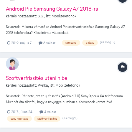
Android Pie Samsung Galaxy A7 2018-ra
kérdés hozzáadott:
S.G.
, itt:
Mobiltelefonok
Sziasztok! Mikorra várható az Android Pie szoftverfrissítés a Samsung Galaxy A7
2018 telefonokra? Köszönöm a válaszokat.
(és még 5 )
2019. május 7.
6 válasz
samsung
galaxy
Szoftverfrissítés utáni hiba
kérdés hozzáadott:
Pynka
, itt:
Mobiltelefonok
Sziasztok! Pár hete jött az új frissítés (Android 7.0) Sony Xperia XA telefonomra.
Múlt hét óta tűnt fel, hogy a névjegyalbumban a Kedvencek között lévő
névjegyeket nem tudom megnyitni. Egyszerűen azt írja ki, hogy a Névjegyek
2017. július 24.
4 válasz
alkalmazás leállt. Többször próbáltam már ki-bekapcsolni a telefont, de azóta
(és még 1 )
sony xperia xa
szoftverfrissítés
sem nyitja meg ezeket a névjegyeket. Tudna valaki segíteni, hogy mi lehet a
probléma? Ha egy mód van rá a gyári beállításokat nem szeretném
visszaállítani, ill. újra telepíteni az egész telefont. Köszi!