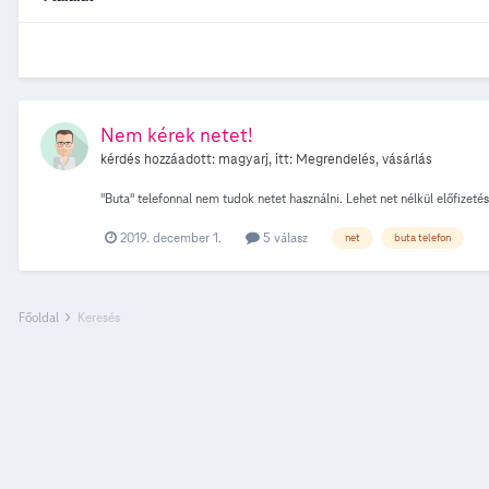
Nem kérek netet!
kérdés hozzáadott:
magyarj
, itt:
Megrendelés, vásárlás
"Buta" telefonnal nem tudok netet használni. Lehet net nélkül előfizet
2019. december 1.
5 válasz
net
buta telefon
Főoldal
Keresés