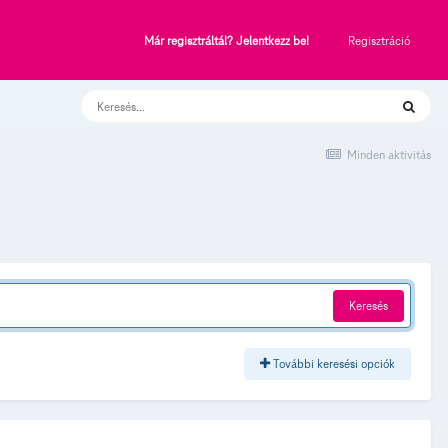
Regisztráció
Már regisztráltál? Jelentkezz be!
Minden aktivitás
Keresés
További keresési opciók