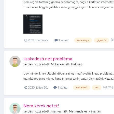
Nem rég váltottam gigaerős net csomagra, hogy a korlátlan internetet 
frissítenem, hogy legalább a szöveg megjelenjen. Ha nincs megosztva a
moodle, egyetem honlapja, reddit A megoldások amiket, már próbáltam:
beálítások visszaállítása alaphelyzetbe, cache partíció törlése. Egyi
mobilhálozatok beállításain belül --> hálózati mód választásánál csak
(é
2021. március 9.
1 válasz
nem megy
gigaerős
szakadozó net probléma
kérdés hozzáadott:
Mr.Farkas
, itt:
Hálózat
Üdv mindenkinek Utóbbi időben sajnos megfigyeltünk egy problémát ami
számítógépen se kép se hang internet terén) aztán ált magától visszaá
Mondanom se kell hogy ez kezd meglehetősen frusztráló lenni...
(és még 
2020. július 30.
1 válasz
szakadozó
net
Nem kérek netet!
kérdés hozzáadott:
magyarj
, itt:
Megrendelés, vásárlás