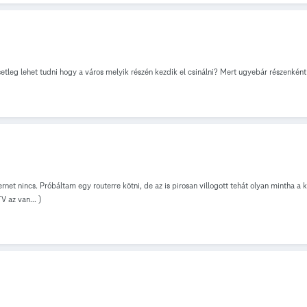
setleg lehet tudni hogy a város melyik részén kezdik el csinálni? Mert ugyebár részenként 
net nincs. Próbáltam egy routerre kötni, de az is pirosan villogott tehát olyan mintha a
 az van... )