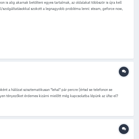
is alig akarnak betölteni egyes tartalmak, az oldalakat többször is újra kell
kal/szolgáltatásokkal szokott a legnagyobb probléma lenni: steam, geforce now,
elyezése, sim kártya áthelyezése másik telenoba, hálózati módot váltogatni, APN
10 pro-ba raktuk át a sim káryát. Még annyit vettem észre, hogy a telefon
 arra, 5G-re egyik sem) Légyszi segítsetek.
t a hálózat szisztematikusan "lehal" pár percre (értsd se telefonon se
ilyen tényezőket érdemes kizárni mielőtt még kapcsolatba lépünk az üfsz-el?