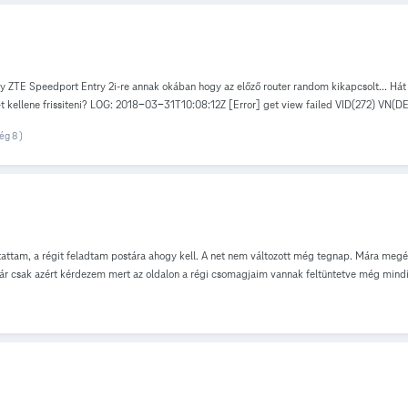
TE Speedport Entry 2i-re annak okában hogy az előző router random kikapcsolt... Hát ezze
re-t kellene frissiteni? LOG: 2018-03-31T10:08:12Z [Error] get view failed VID(272) VN(
iled VID(273) VN(DEV.IP.IF4.V4ADDR1) Err(-5) 2018-03-31T10:08:15Z [Error] del view 
ég 8 )
8:36Z [Error] get view failed VID(272) VN(DEV.DSL.CHL1) Err(-5) 2018-03-31T10:09:38
(-5) 2018-03-31T10:09:41Z [Error] del view failed VID(273) VN(DEV.IP.IF4.V4ADDR1) Er
ew failed VID(285) VN(DEV.DSL.LINE2) Err(-5) 2018-03-31T10:10:01Z [Error] Web get f
 Err(-5) 2018-03-31T10:10:03Z [Error] get view failed VID(272) VN(DEV.DSL.CHL1) Err(
attam, a régit feladtam postára ahogy kell. A net nem változott még tegnap. Mára megé
? Már csak azért kérdezem mert az oldalon a régi csomagjaim vannak feltüntetve még 