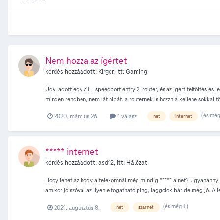
Nem hozza az ígértet
kérdés hozzáadott:
Kirger
, itt:
Gaming
Üdv! adott egy ZTE speedport entry 2i router, és az ígért feltöltés és 
minden rendben, nem lát hibát. a routernek is hozznia kellene sokkal t
(és még 
2020. március 26.
1 válasz
net
internet
***** internet
kérdés hozzáadott:
asd12
, itt:
Hálózat
Hogy lehet az hogy a telekomnál még mindig ***** a net? Ugyanannyit 
amikor jó szóval az ilyen elfogatható ping, laggolok bár de még jó. A 
(és még 1 )
2021. augusztus 8.
net
szarnet