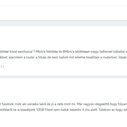
letöltést közel esmhozza! 1 Mbit/s feltöltés és 8Mbit/s letöltéssel megy (ethernet kábella
öbbet. szerintem a router a hibás, de nem tudom mit lehetne beallitani a routerben. Valak
1 )
füzetünk mint aki városba lakik és jó a nete mint mi. Már nagyon idegesíttő hogy folyam
letöltésről ne is beszéljünk 10GB Fileot nem tudok leszedni 4 óra alatt. Telekom ez hogy 