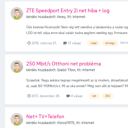
ZTE Speedport Entry 2i net hiba + log
kérdés hozzáadott:
Kewy
, itt:
Internet
Üdv kedves fórumozók! Nem rég lett cserélve a lakásomba a router egy Z
LOG-ot teli rakja error-okal valaki tudna segíteni esetleg egy firmwa
VN(DEV.DSL.CHL1) Err(-5) 2018-03-31T10:08:14Z [Error] del view fa
(és m
2018. március 31.
13 válasz
rossz
elmegy
get view failed VID(272) VN(DEV.DSL.LINE1) Err(-5) 2018-03-31T10:0
31T10:09:38Z [Error] get view failed VID(272) VN(DEV.DSL.CHL1) Err
VN(DEV.IP.IF5.V4ADDR1) Err(-5) 2018-03-31T10:10:01Z [Error] get vi
03-31T10:10:02Z [Error] get view failed VID(272) VN(DEV.DSL.LINE1)
250 Mbit/s Otthoni net probléma
kérdés hozzáadott:
Szabó Tibor
, itt:
Internet
Sziasztok. Nagy sokára tegnap megérkezett az új modem, átcsatlakozt
el, csak 80-90Mbit/s-t. Mi az oka ennek? Még nem állt át teljesen
2017. december 28.
4 válasz
net
250
Net+ TV+Telefon
kérdés hozzáadott:
Kisrozi1975
, itt:
Internet