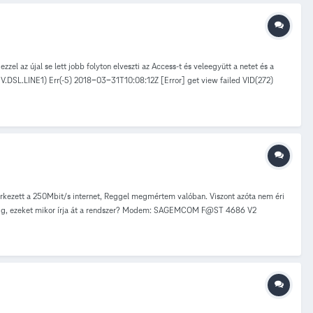
l az újal se lett jobb folyton elveszti az Access-t és veleegyütt a netet és a
DEV.DSL.LINE1) Err(-5) 2018-03-31T10:08:12Z [Error] get view failed VID(272)
failed VID(273) VN(DEV.IP.IF5.V4ADDR1) Err(-5) 2018-03-31T10:08:36Z [Error]
Z [Error] get view failed VID(272) VN(DEV.DSL.LINE1) Err(-5) 2018-03-
r(-5) 2018-03-31T10:09:42Z [Error] del view failed VID(273)
ail.(objname: OBJ_DSLINTERFACE_ID identity: IGD.WD1.LINE1 iRet: -14) 2018-
-5)
rkezett a 250Mbit/s internet, Reggel megmértem valóban. Viszont azóta nem éri
mindig, ezeket mikor írja át a rendszer? Modem: SAGEMCOM F@ST 4686 V2