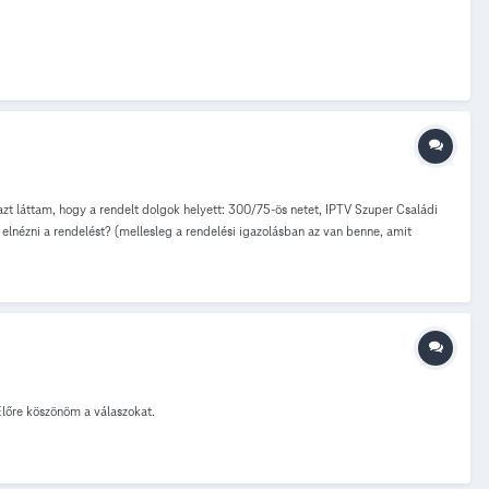
t láttam, hogy a rendelt dolgok helyett: 300/75-ös netet, IPTV Szuper Családi
y elnézni a rendelést? (mellesleg a rendelési igazolásban az van benne, amit
 Előre köszönöm a válaszokat.