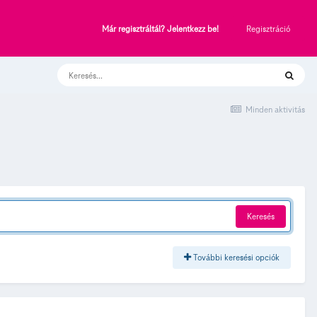
Regisztráció
Már regisztráltál? Jelentkezz be!
Minden aktivitás
Keresés
További keresési opciók