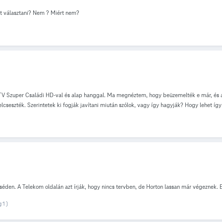
ést választani? Nem ? Miért nem?
PTV Szuper Családi HD-val és alap hanggal. Ma megnéztem, hogy beüzemelték e már, és az
elcseszték. Szerintetek ki fogják javítani miután szólok, vagy így hagyják? Hogy lehet íg
Ecséden. A Telekom oldalán azt írják, hogy nincs tervben, de Horton lassan már végeznek.
 1 )