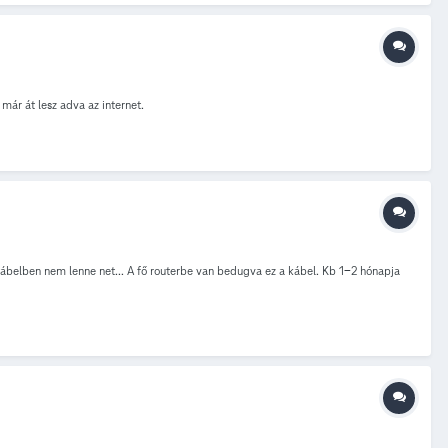
már át lesz adva az internet.
 kábelben nem lenne net... A fő routerbe van bedugva ez a kábel. Kb 1-2 hónapja