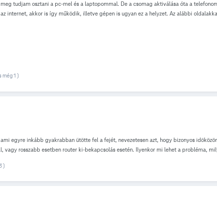
meg tudjam osztani a pc-mel és a laptopommal. De a csomag aktiválása óta a telefonomon 
z internet, akkor is így működik, illetve gépen is ugyan ez a helyzet. Az alábbi oldalak
 telefon újraindítása, repülő mód be és kikapcsolása, sim kártya kivétele majd visszah
k probálkozás sem javított a helyzet. A telefonom samsung galaxy a40 és egy huawei mate 
 LTE/3G/2G szerepel és 4G nem. (egyik telefonon se szereplelt 4G, pedig mindkettő képes
s még 1 )
 egyre inkább gyakrabban ütötte fel a fejét, nevezetesen azt, hogy bizonyos idöközönkén
ll, vagy rosszabb esetben router ki-bekapcsolás esetén. Ilyenkor mi lehet a probléma, m
3 )