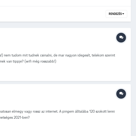
RENDEZÉS
l is!) nem tudom mit tudnek csinalni, de mar nagyon idegesít, telekom szerint
inek van tippje? (wifi még rosszabb!)
atosan elmegy vagy rossz az internet. A pingem álltalába 120 szokott lenni
lehetséges 2021-ben?