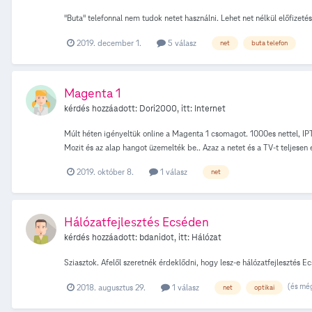
"Buta" telefonnal nem tudok netet használni. Lehet net nélkül előfizet
2019. december 1.
5 válasz
net
buta telefon
Magenta 1
kérdés hozzáadott:
Dori2000
, itt:
Internet
Múlt héten igényeltük online a Magenta 1 csomagot. 1000es nettel, I
Mozit és az alap hangot üzemelték be.. Azaz a netet és a TV-t teljesen 
tényleg igényeltünk, nem az, amit kaptunk)
2019. október 8.
1 válasz
net
Hálózatfejlesztés Ecséden
kérdés hozzáadott:
bdanidot
, itt:
Hálózat
Sziasztok. Afelől szeretnék érdeklődni, hogy lesz-e hálózatfejlesztés 
(és még
2018. augusztus 29.
1 válasz
net
optikai