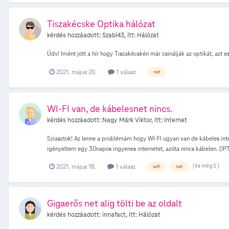
Tiszakécske Optika hálózat
kérdés hozzáadott:
Szabi43
, itt:
Hálózat
Üdv! Imént jött a hír hogy Tiszakécskén már csinálják az optikát, azt e
2021. május 20.
1 válasz
net
WI-FI van, de kábelesnet nincs.
kérdés hozzáadott:
Nagy Márk Viktor
, itt:
Internet
Sziasztok! Az lenne a problémám hogy WI-FI ugyan van de kábeles inter
igényeltem egy 30napos ingyenes internetet, azóta nincs kábelen. (IPTV
(és még 5 )
2021. május 18.
1 válasz
wifi
net
Gigaerős net alig tölti be az oldalt
kérdés hozzáadott:
innafact
, itt:
Hálózat