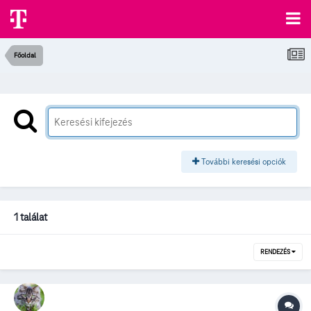
Főoldal
További keresési opciók
1 találat
RENDEZÉS