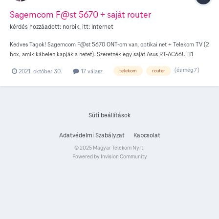
Sagemcom F@st 5670 + saját router
kérdés hozzáadott:
norbik
, itt:
Internet
Kedves Tagok! Sagemcom F@st 5670 ONT-om van, optikai net + Telekom TV (2
box, amik kábelen kapják a netet). Szeretnék egy saját Asus RT-AC66U B1
használni, kikapcsolni a Sagemcom wifijét, a 2 tévé pedig menne ugyanúgy
(és még 7 )
2021. október 30.
17 válasz
telekom
router
kábelen. Az ONT egyik LAN portját összekötöttem az Asus WAN portjával. Utána
az ONT-on bekapcsoltam a PPPoE Passthrough-t és az Asus-nál manuálisan
állítottam felhasználónév (@t-online.hu végű) + jelszó párost (ezt is az ONT-ból
vettem, ami alapból be volt állítva). Az Asus viszont nem kap netet és itt megállt
a tudásom Megköszönném, ha valaki kicsit részletesebben tudna segíteni!
Süti beállítások
Adatvédelmi Szabályzat
Kapcsolat
© 2025 Magyar Telekom Nyrt.
Powered by Invision Community