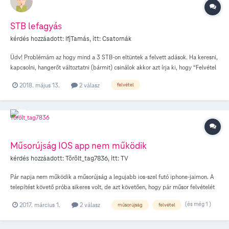
STB lefagyás
kérdés hozzáadott:
IfjTamás
, itt:
Csatornák
Üdv! Problémám az hogy mind a 3 STB-on eltüntek a felvett adások. Ha keresni,
kapcsolni, hangerőt változtatni (bármit) csinálok akkor azt írja ki, hogy “Felvétel
folyamatban. Kérjük próbálja újra”.... Innentől semmire sem reagál csak a
2018. május 13.
2 válasz
felvétel
kikapcsolásra. Újraindítással próbálkoztam de semmi. Telefonon bejelentettem
de nem látnak hibát? pedig van...?
Műsorújság IOS app nem működik
kérdés hozzáadott:
Törölt_tag7836
, itt:
TV
Pár napja nem működik a műsorújság a legujabb ios-szel futó iphone-jaimon. A
telepítést követő próba sikeres volt, de azt követően, hogy pár műsor felvételét
hajlandó volt rögzíteni, ami sikerült is, jelenleg nem tölti le a telefononk egyikére
(és még 1 )
2017. március 1.
2 válasz
műsorújság
felvétel
se a műsort igy nem lehet felvételt se beálltani. A felvételi lehetőség opciót azért
rendeltem meg az egész Telekom-mal együtt, mert erre a funkcióra abszolút
számítottam. Amikor letöröltem és újratelepitettem, semmi sem változott. Nem