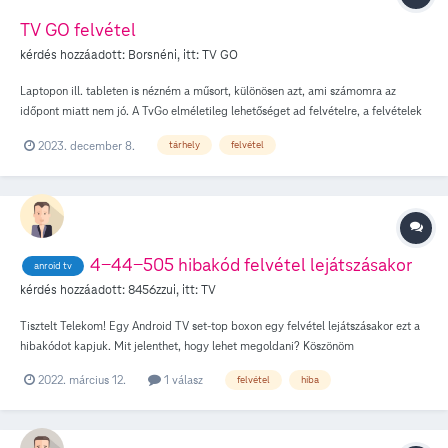
TV GO felvétel
kérdés hozzáadott:
Borsnéni
, itt:
TV GO
Laptopon ill. tableten is nézném a műsort, különösen azt, ami számomra az
időpont miatt nem jó. A TvGo elméletileg lehetőséget ad felvételre, a felvételek
a felhőben tárolódnak. A felvételi lehetőség erősen korlátozott, az
2023. december 8.
tárhely
felvétel
ügyfélszolgálat szerint jogosultsági probléma. Legyen. De azok a műsorok sem
vehetők fel, melyeknél látható az a bizonyos jel, a linkre kattintva "nem sikerült a
művelet végrehajtása, próbálja később" A SAJÁT TARTALMAK között kellene
lennie a FELVÉTELEIM-nek, de ott az szerepel, hogy "Még nem állítottál be
felvételeket" Miért nem működik ez a funkció??
4-44-505 hibakód felvétel lejátszásakor
anroid tv
kérdés hozzáadott:
8456zzui
, itt:
TV
Tisztelt Telekom! Egy Android TV set-top boxon egy felvétel lejátszásakor ezt a
hibakódot kapjuk. Mit jelenthet, hogy lehet megoldani? Köszönöm
2022. március 12.
1 válasz
felvétel
hiba