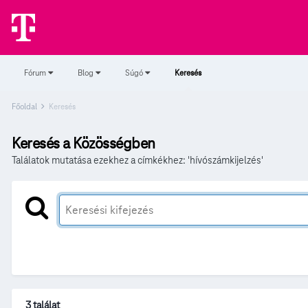
Fórum
Blog
Súgó
Keresés
Főoldal
Keresés
Keresés a Közösségben
Találatok mutatása ezekhez a címkékhez: 'hívószámkijelzés'
3 találat