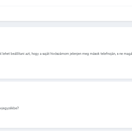
het beállítani azt, hogy a saját hivószámom jelenjen meg mások telefnoján, s ne magá
évjegyzékbe?