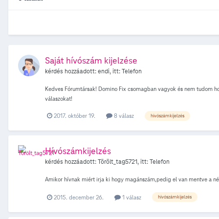
Saját hívószám kijelzése
kérdés hozzáadott:
endi
, itt:
Telefon
Kedves Fórumtársak! Domino Fix csomagban vagyok és nem tudom hol le
válaszokat!
2017. október 19.
8 válasz
hívószámkijelzés
Hívószámkijelzés
kérdés hozzáadott:
Törölt_tag5721
, itt:
Telefon
Amikor hívnak miért irja ki hogy magánszám,pedig el van mentve a n
2015. december 26.
1 válasz
hívószámkijelzés