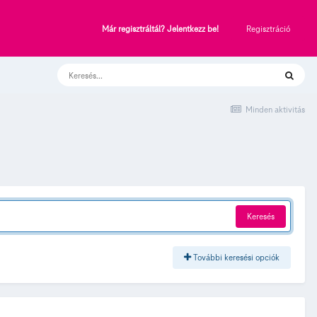
Regisztráció
Már regisztráltál? Jelentkezz be!
Minden aktivitás
Keresés
További keresési opciók