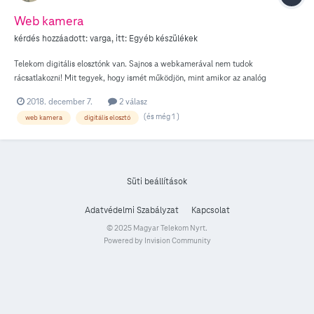
Web kamera
kérdés hozzáadott:
varga
, itt:
Egyéb készülékek
Telekom digitális elosztónk van. Sajnos a webkamerával nem tudok
rácsatlakozni! Mit tegyek, hogy ismét működjön, mint amikor az analóg
rendszeren működött????
2018. december 7.
2 válasz
(és még 1 )
web kamera
digitális elosztó
Süti beállítások
Adatvédelmi Szabályzat
Kapcsolat
© 2025 Magyar Telekom Nyrt.
Powered by Invision Community