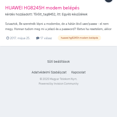
HUAWEI HG8245H modem belépés
kérdés hozzáadott:
Törölt_tag8452
, itt:
Egyéb készülékek
Sziasztok, Be szeretnék lépni a modembe, de a hátán lévő user/passw - el nem
megy. Honnan tudom meg mi a jelszó és a password? Illetve ha resetelem, akkor
automatikusan csatlakozik a Telecomhoz? Nem kell kihívnom senkit? Köszi
2017. május 25.
17 válasz
huawei hg8245h modem belépés
Balázs
Süti beállítások
Adatvédelmi Szabályzat
Kapcsolat
© 2025 Magyar Telekom Nyrt.
Powered by Invision Community