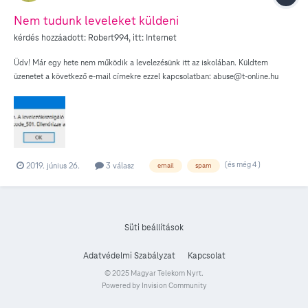
Nem tudunk leveleket küldeni
kérdés hozzáadott:
Robert994
, itt:
Internet
Üdv! Már egy hete nem működik a levelezésünk itt az iskolában. Küldtem
üzenetet a következő e-mail címekre ezzel kapcsolatban: abuse@t-online.hu
abuse@telekom.hu Természetesen részletesebb leírást adtam, mint itt! A
lényeg, hogy üzenetet tudunk fogadni, de küldeni nem. A mellékelt hiba üzenet
fogad minket Thunderbird alatt. Ha esetleg spamnek tűnt volna néhány levelünk
az azért volt, mert egyszerre sok helyre szoktunk meghívókat és üdvözlő lapokat
küldeni. Akinek volt ilyennel tapasztalata, akkor mit tudna tanácsolni, hogy minél
előbb megoldódjon ez a probléma? Köszönöm szépen! Robi
(és még 4 )
2019. június 26.
3 válasz
email
spam
Süti beállítások
Adatvédelmi Szabályzat
Kapcsolat
© 2025 Magyar Telekom Nyrt.
Powered by Invision Community