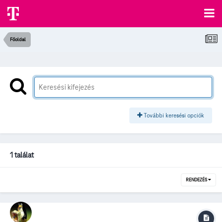
Főoldal
További keresési opciók
1 találat
RENDEZÉS