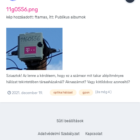
11g0556.png
kép hozzáadott:
ftamas
, itt:
Publikus albumok
Sziasztok! Az lenne a kérdésem, hogy ez a számsor mit takar alépítményes
hálózat tekintetében társasházaknál? Aknaszámot? Vagy kötődoboz azonosító?
Mert pl. Nálunk két lépcsőház van, de egy házszám alatt. Az első lépcsőházban
(és még 4 )
2021. december 19.
optikai hálózat
gpon
40G0138 a szám, a másodikban meg 40G0138.1 Ami az én elméletemben
megfordult, hogy ez aknaszám, és társasházakban még külön van elosztószám
is? A válaszokat előre is köszönöm! :)
Süti beállítások
Adatvédelmi Szabályzat
Kapcsolat