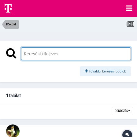
Főoldal
További keresési opciók
1 találat
RENDEZÉS