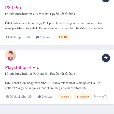
PS4 Pro
kérdés hozzáadott:
ARYMN
, itt:
Egyéb készülékek
Üdv kérdésem az lenne hogy PS4 pro-t lehet-e még kapni mert az konzolok
menüpont-ban nincs de külön keresve van de nem tölti be.Válaszokat elöre is
köszönöm.
2018. április 30.
2 válasz
ps4 pro
Playstation 4 Pro
kérdés hozzáadott:
Doctorx
, itt:
Egyéb készülékek
Üdv! Lehet tudni hogy november 10 után a telekomnál is megjelenik a Pro
változat? Vagy ne várjak és rendeljem meg a "sima" változatot?
(és még 2 )
2016. október 20.
2 válasz
ps4 pro
playstation