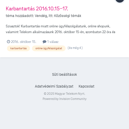
Karbantartás 2016.10.15-17.
téma hozzáadott: Vendég, itt:
Közösségi témák
Sziasztok! Karbantartás miatt online ügyfélszolgálatunk, online shopunk,
valamint Telekom alkalmazásunk 2016. október 15-én, szombaton 22 óra és
várhatóan október 17-én, hétfőn 8 óra között nem lesznek elérhetőek. Így ezen
2016. október 15.
1 válasz
időszakban ezeken keresztül megrendelések leadására, számlafizetésre nincs
(és még 4 )
karbantartás
online ügyfélszolgálat
lehetőség, a számlák banki átutalással vagy a Díjnet felületén egyenlíthetőek ki
– az ebből adódó fizetési késedelem díját természetesen nem számlázzuk.
Továbbá telefonos ügyfélszolgálatunk és üzleteink is csak általános tájékoztatást
tudnak nyújtani. A munkálatok nem érintik a meglévő szolgáltatások
igénybevételét, az elvesztett SIM-kártyák letiltását, valamint a hibabejelentést.
Süti beállítások
Ezek továbbra is zavartalanul működnek. Az átmeneti kényelmetlenség miatt
elnézéseteket, megértéseteket és türelmeteket kérjük! Ezúton is nagyon
Adatvédelmi Szabályzat
Kapcsolat
köszönjük, üdvözlettel: Telekom és a Telekom fórum csapata
© 2025 Magyar Telekom Nyrt.
Powered by Invision Community