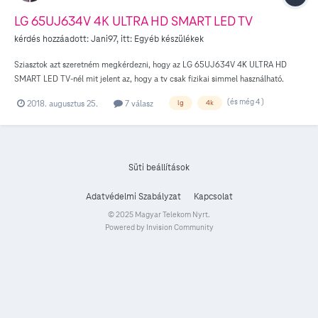
LG 65UJ634V 4K ULTRA HD SMART LED TV
kérdés hozzáadott:
Jani97
, itt:
Egyéb készülékek
Sziasztok azt szeretném megkérdezni, hogy az LG 65UJ634V 4K ULTRA HD
SMART LED TV-nél mit jelent az, hogy a tv csak fizikai simmel használható.
(és még 4 )
2018. augusztus 25.
7 válasz
lg
4k
Süti beállítások
Adatvédelmi Szabályzat
Kapcsolat
© 2025 Magyar Telekom Nyrt.
Powered by Invision Community