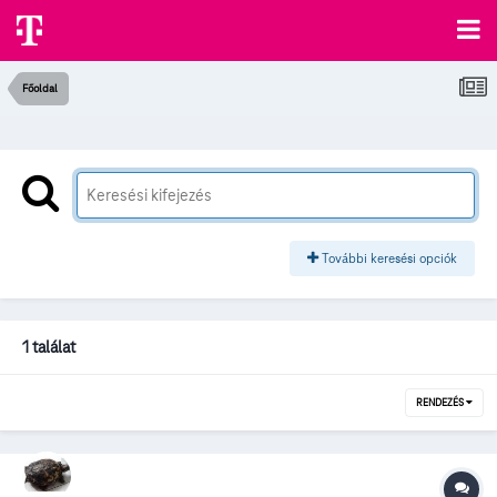
Főoldal
További keresési opciók
1 találat
RENDEZÉS