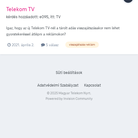
Telekom TV
kérdés hozzáadott:
e095
, itt:
TV
Igaz, hogy az új Telekom TV-nél a tárolt adás visszajátszásakor nem lehet
gyorstekeréssel átlépni a reklámokon?
2021. április 2.
5 válasz
visszajátszás reklám
Süti beállítások
Adatvédelmi Szabályzat
Kapcsolat
© 2025 Magyar Telekom Nyrt.
Powered by Invision Community