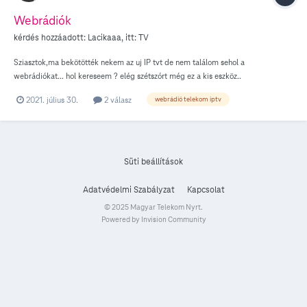
Webrádiók
kérdés hozzáadott:
Lacikaaa
, itt:
TV
Sziasztok,ma bekötötték nekem az uj IP tvt de nem találom sehol a
webrádiókat... hol kereseem ? elég szétszórt még ez a kis eszköz..
2021. július 30.
2 válasz
webrádió telekom iptv
Süti beállítások
Adatvédelmi Szabályzat
Kapcsolat
© 2025 Magyar Telekom Nyrt.
Powered by Invision Community