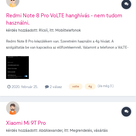
viszont a Sagemcom eszköz mintha valamilyen load balance megoldás miatt
nem megfelelően kezelné a Bonjour üzeneteket. sajnos minden variáció
Redmi Note 8 Pro VoLTE hanghívás - nem tudom
fellelhető: - egyik eszköz sem válaszol - csak home assistant válaszol - csak
használni.
AQARA válaszol - minden működik Amit észrevettem, hogy ha Home
Asssitantban beállításokat végzek el a HomeKit modulban, akkor minden okés
kérdés hozzáadott:
Ricsii
, itt:
Mobiltelefonok
mentés után pár percig, viszont utána mintha elfelejtené vagy össze akadna
Redmi Note 8 Pro készülékem van. Szeretném használni a 4g hívást. A
hova mit kell küldeni (a háztartásban 4 Apple eszköz van ami között mintha
szolgáltatás be van kapcsolva az előfizetésemnél. Valamint a telefonon a VoLTE-
elvesze a csomag)
kapcsoló is be van kapcsolva. Viszont mégsem használható. Mit tudok tenni?
(és még 3 )
2020. február 25.
2 válasz
volte
4g
Xiaomi Mi 9T Pro
kérdés hozzáadott:
AbdAlexander
, itt:
Megrendelés, vásárlás