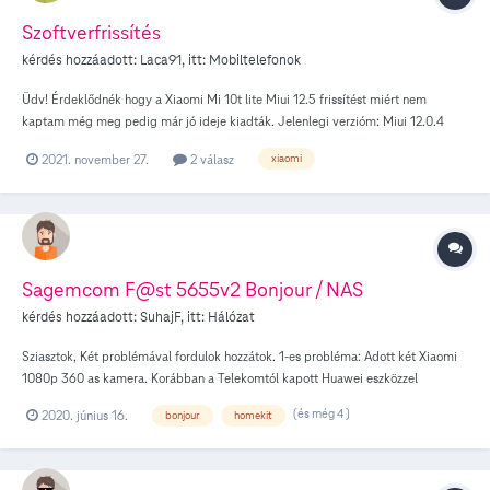
Szoftverfrissítés
kérdés hozzáadott:
Laca91
, itt:
Mobiltelefonok
Üdv! Érdeklődnék hogy a Xiaomi Mi 10t lite Miui 12.5 frissítést miért nem
kaptam még meg pedig már jó ideje kiadták. Jelenlegi verzióm: Miui 12.0.4
Biztonsági frissítés 2021-06-01 A választ előre is köszönöm.
2021. november 27.
2 válasz
xiaomi
Sagemcom F@st 5655v2 Bonjour / NAS
kérdés hozzáadott:
SuhajF
, itt:
Hálózat
Sziasztok, Két problémával fordulok hozzátok. 1-es probléma: Adott két Xiaomi
1080p 360 as kamera. Korábban a Telekomtól kapott Huawei eszközzel
tökéletesen működött a NAS felfedezés és fileok eszközre mentése - most sajnos
(és még 4 )
2020. június 16.
bonjour
homekit
a 3 gép közül egyiket sem látja a kamera, a gépek látják egymást és megosztott
meghajtóikat - mappáikat. 2-es, nagyobb prbléma: Apple okos eszközökön
szeretnék két Home Bridget használni - egy AQARA HUB (homekit kompatibilis)
és egy Home Assistant szervert - sikeresen hozzáadok mindent a hálózathoz,