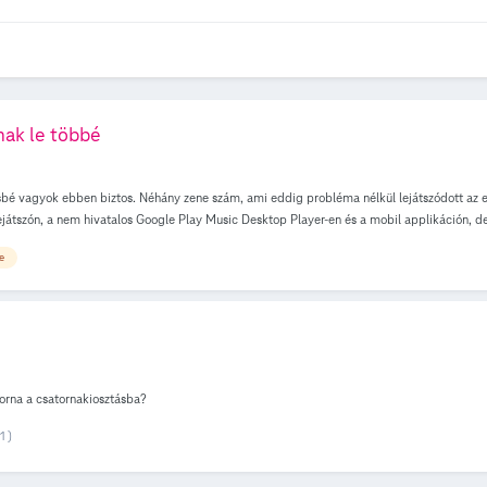
ak le többé
é vagyok ebben biztos. Néhány zene szám, ami eddig probléma nélkül lejátszódott az el
ejátszón, a nem hivatalos Google Play Music Desktop Player-en és a mobil applikáción, de
működik ha VPN-t használok, akár Magyarországival is. Nem akarok VPN-t használni zene h
e
e? https://play.google.com/music/m/Tdt5g5zvapvxtghtmtfn34vv43y?t=Omen_-_The_Pro
j6er6sli?t=Midnight_City_-_Yann_Gonzalez https://play.google.com/music/m/Tujxvvnh
torna a csatornakiosztásba?
1 )