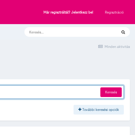
Regisztráció
Már regisztráltál? Jelentkezz be!
Minden aktivitás
Keresés
További keresési opciók