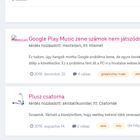
Google Play Music zene számok nem játszódn
kérdés hozzáadott:
mesterjani
, itt:
Internet
Ez tudom, úgy hangzik mintha Google probléma lenne, de egyre kevésb
átlép a következőre. Ez a probléma fent áll a PC-n a hivatalos webes l
irányba, hogy mobil internettel (szintén Telekom) működik és PC-n is 
2018. december 22.
4 válasz
google play music
zen
Access előfizetése megtudná nézni, hogy ezek a számok működnek-
_Elliot_Moss https://play.google.com/music/m/Txuhkhdfm7g6sykefo6
Plusz csatorna
kérdés hozzáadott:
akrobatikusroller
, itt:
Csatornák
Sziasztok, Várható a közeljövőben, hogy esetleg bekerül több zenecsa
(és még 
2018. augusztus 14.
2 válasz
zene
mtv