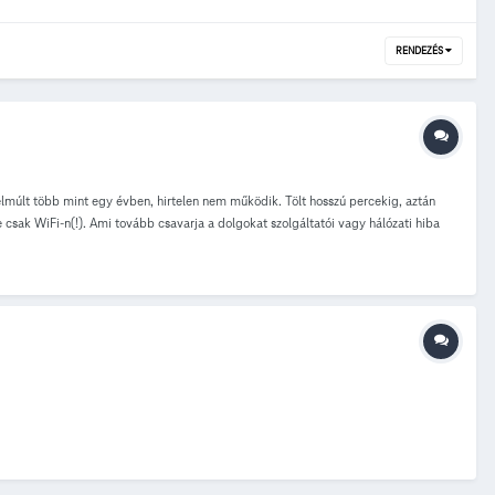
RENDEZÉS
múlt több mint egy évben, hirtelen nem működik. Tölt hosszú percekig, aztán
 csak WiFi-n(!). Ami tovább csavarja a dolgokat szolgáltatói vagy hálózati hiba
allgatásra is.... Ha más nem, esetleg valaki, akinek van Google Play Music All
digy https://play.google.com/music/m/Twtkvdsnvvw476sl6pd5d722bya?t=Slip_-
2abqobjlqq3jof6qyhe?t=Funnel_of_Love_-_Wanda_Jackson