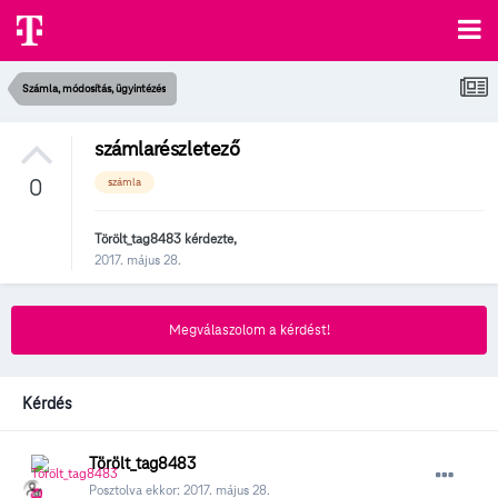
Számla, módosítás, ügyintézés
számlarészletező
0
számla
Törölt_tag8483
kérdezte,
2017. május 28.
Megválaszolom a kérdést!
Kérdés
Törölt_tag8483
Posztolva ekkor:
2017. május 28.