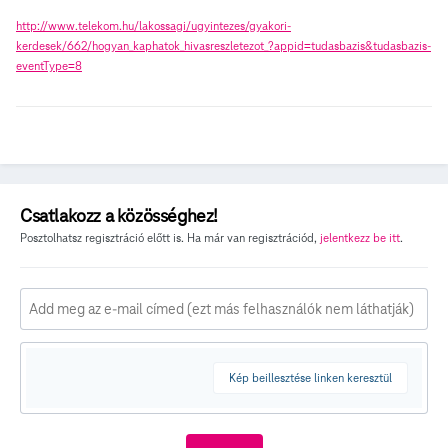
http://www.telekom.hu/lakossagi/ugyintezes/gyakori-
kerdesek/662/hogyan_kaphatok_hivasreszletezot_?appid=tudasbazis&tudasbazis-
eventType=8
Csatlakozz a közösséghez!
Posztolhatsz regisztráció előtt is. Ha már van regisztrációd,
jelentkezz be itt
.
Kép beillesztése linken keresztül