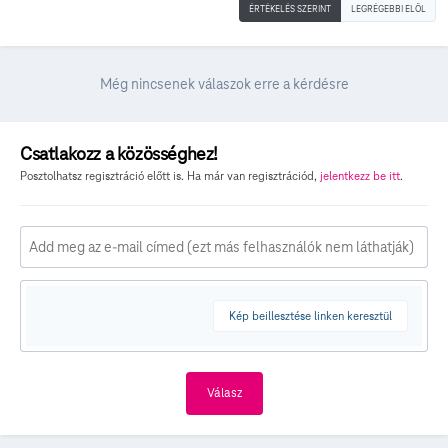
ÉRTÉKELÉS SZERINT
LEGRÉGEBBI ELÖL
Még nincsenek válaszok erre a kérdésre
Csatlakozz a közösséghez!
Posztolhatsz regisztráció előtt is. Ha már van regisztrációd,
jelentkezz be itt
.
Kép beillesztése linken keresztül
Válasz