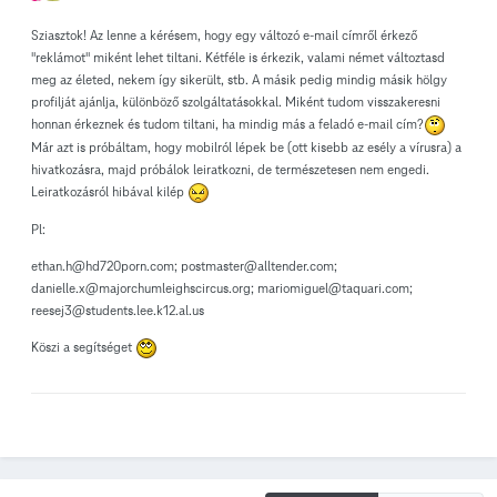
Sziasztok! Az lenne a kérésem, hogy egy változó e-mail címről érkező
"reklámot" miként lehet tiltani. Kétféle is érkezik, valami német változtasd
meg az életed, nekem így sikerült, stb. A másik pedig mindig másik hölgy
profilját ajánlja, különböző szolgáltatásokkal. Miként tudom visszakeresni
honnan érkeznek és tudom tiltani, ha mindig más a feladó e-mail cím?
Már azt is próbáltam, hogy mobilról lépek be (ott kisebb az esély a vírusra) a
hivatkozásra, majd próbálok leiratkozni, de természetesen nem engedi.
Leiratkozásról hibával kilép
Pl:
ethan.h@hd720porn.com; postmaster@alltender.com;
danielle.x@majorchumleighscircus.org; mariomiguel@taquari.com;
reesej3@students.lee.k12.al.us
Köszi a segítséget