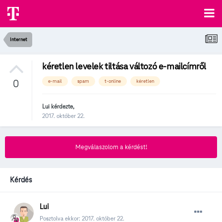
Internet
kéretlen levelek tiltása változó e-mailcímről
0
e-mail
spam
t-online
kéretlen
Lui
kérdezte,
2017. október 22.
Megválaszolom a kérdést!
Kérdés
Lui
Posztolva ekkor:
2017. október 22.