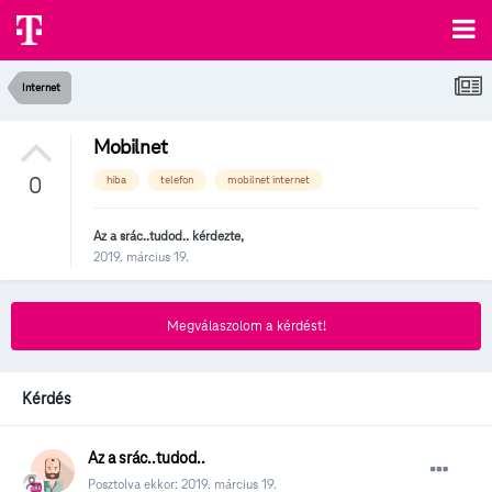
Internet
Mobilnet
0
hiba
telefon
mobilnet internet
Az a srác..tudod..
kérdezte,
2019. március 19.
Megválaszolom a kérdést!
Kérdés
Az a srác..tudod..
Posztolva ekkor:
2019. március 19.