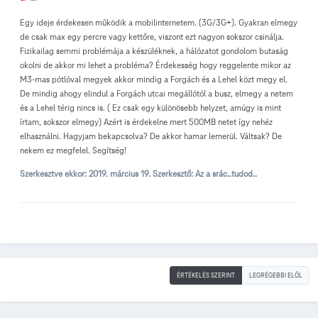
Egy ideje érdekesen működik a mobilinternetem. (3G/3G+). Gyakran elmegy
de csak max egy percre vagy kettőre, viszont ezt nagyon sokszor csinálja.
Fizikailag semmi problémája a készüléknek, a hálózatot gondolom butaság
okolni de akkor mi lehet a probléma? Érdekesség hogy reggelente mikor az
M3-mas pótlóval megyek akkor mindig a Forgách és a Lehel közt megy el.
De mindig ahogy elindul a Forgách utcai megállótól a busz, elmegy a netem
és a Lehel térig nincs is. ( Ez csak egy különösebb helyzet, amúgy is mint
írtam, sokszor elmegy) Azért is érdekelne mert 500MB netet így nehéz
elhasználni. Hagyjam bekapcsolva? De akkor hamar lemerül. Váltsak? De
nekem ez megfelel. Segítség!
Szerkesztve ekkor:
2019. március 19.
Szerkesztő: Az a srác..tudod..
ÉRTÉKELÉS SZERINT
LEGRÉGEBBI ELÖL