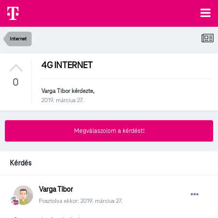
Internet
4G INTERNET
0
Varga Tibor
kérdezte,
2019. március 27.
Megválaszolom a kérdést!
Kérdés
Varga Tibor
Posztolva ekkor:
2019. március 27.