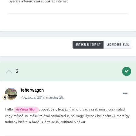
Gyenge a térerő szakadozik az internet
ÉRTÉKELÉS SZERINT
LEGRÉGEBBI ELÖL
2
teherwagon
Posztolva:
2019. március 28.
Hello
, bővebben, légyszi (mindig vagy csak most, csak nálad
@Varga Tibor
vagy másnál is, másik telóval próbáltad-e, hol vagy, ilyenek kellenének), mert így
tudnánk kizárni a banális, általad is javítható hibákat