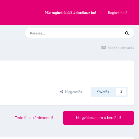
Regisztráció
Már regisztráltál? Jelentkezz be!
Minden aktivitás
Megosztás
Követők
2
Tedd fel a kérdésedet!
Megválaszolom a kérdést!