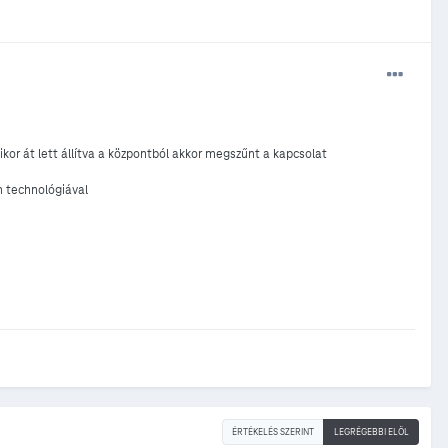
ikor át lett állítva a központból akkor megszűnt a kapcsolat
an technológiával
ÉRTÉKELÉS SZERINT
LEGRÉGEBBI ELÖL