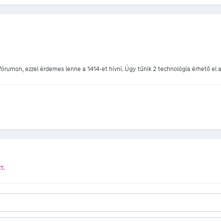
 fórumon, ezzel érdemes lenne a 1414-et hívni. Úgy tűnik 2 technológia érhető el 
tt
.