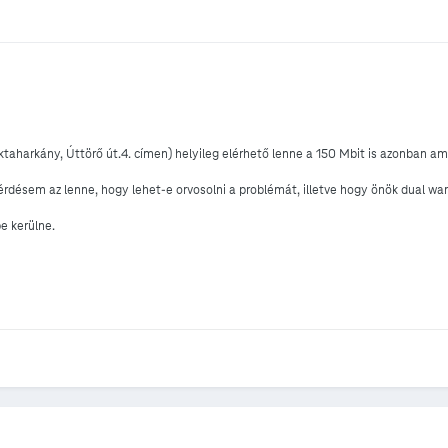
ktaharkány, Úttörő út.4. címen) helyileg elérhető lenne a 150 Mbit is azonban am
A kérdésem az lenne, hogy lehet-e orvosolni a problémát, illetve hogy önök dual w
e kerülne.