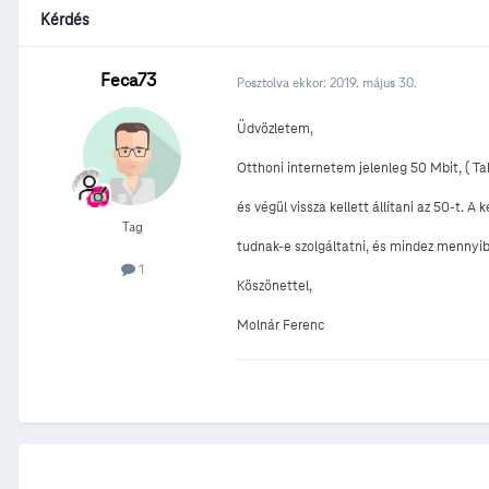
Kérdés
Feca73
Posztolva ekkor:
2019. május 30.
Üdvözletem,
Otthoni internetem jelenleg 50 Mbit, ( Ta
és végül vissza kellett állítani az 50-t. 
Tag
tudnak-e szolgáltatni, és mindez mennyib
1
Köszönettel,
Molnár Ferenc