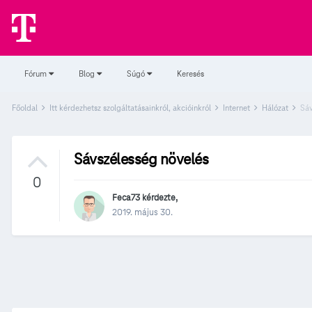
Fórum
Blog
Súgó
Keresés
Főoldal
Itt kérdezhetsz szolgáltatásainkról, akcióinkról
Internet
Hálózat
Sáv
Sávszélesség növelés
0
Feca73
kérdezte,
2019. május 30.