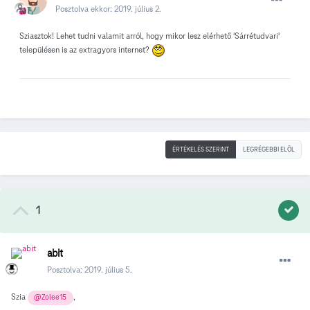
Posztolva ekkor:
2019. július 2.
Sziasztok! Lehet tudni valamit arról, hogy mikor lesz elérhető 'Sárrétudvari'
településen is az extragyors internet?
ÉRTÉKELÉS SZERINT
LEGRÉGEBBI ELÖL
1
abit
Posztolva:
2019. július 5.
Szia
,
@Zolee15