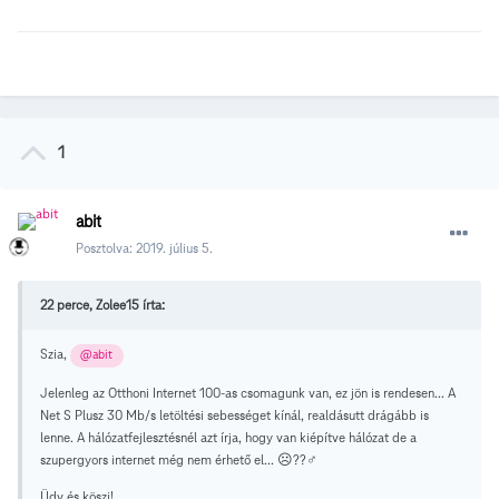
1
abit
Posztolva:
2019. július 5.
22 perce, Zolee15 írta:
Szia,
@abit
Jelenleg az Otthoni Internet 100-as csomagunk van, ez jön is rendesen... A
Net S Plusz 30 Mb/s letöltési sebességet kínál, realdásutt drágább is
lenne. A hálózatfejlesztésnél azt írja, hogy van kiépítve hálózat de a
szupergyors internet még nem érhető el... ☹️??‍♂️
Üdv és köszi!