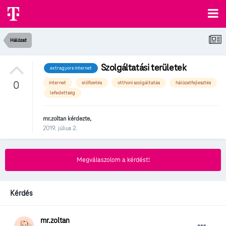
Hálózat
Szolgáltatási területek
extragyors internet
0
internet
előfizetés
otthoni szolgáltatás
hálózatfejlesztés
lefedettség
mr.zoltan
kérdezte,
2019. július 2.
Megválaszolom a kérdést!
Kérdés
mr.zoltan