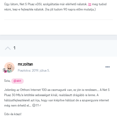
Úgy látom, Net S Plusz xDSL szolgáltatás már elérhető nálatok.
Itt
meg tudod
nézni, lesz-e fejlesztés nálatok. (ha jól tudom 90 napra előre mutatja.)
1
mr.zoltan
Posztolva:
2019. július 5.
Szia,
@abit
Jelenleg az Otthoni Internet 100-as csomagunk van, ez jön is rendesen... A Net S
Plusz 30 Mb/s letöltési sebességet kínál, realdásutt drágább is lenne. A
hálózatfejlesztésnél azt írja, hogy van kiépítve hálózat de a szupergyors internet
még nem érhető el... ☹️??‍♂️
Üdv és köszi!