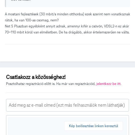
A mostani fejlesztések (30 mbit/s minden otthonba) ezek szerint nem vonatkoznak
rátok, ha van 100-as csomag, nem?
Net S Pluszban egyébként annyit adnak, amennyi kifér a csövön, VDSL2-n ez akár
70-110 mbit körül van elméletben. De ha drágább, akkor értelemszerűen ne válts.
Csatlakozz a közösséghez!
Posztolhatsz regisztráció előtt is. Ha már van regisztrációd,
jelentkezz be itt
.
Kép beillesztése linken keresztül