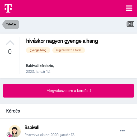
Telefon
hiváskor nagyon gyenge a hang
0
gyenge hang
alig hallható a hivás
Babivali
kérdezte,
2020. január 12.
Megválaszolom a kérdést!
Kérdés
Babivali
Posztolva ekkor:
2020. január 12.