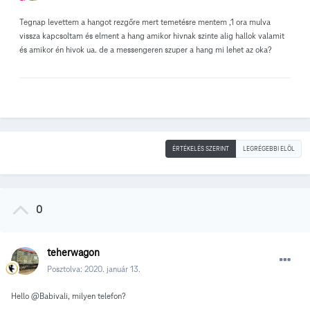
Tegnap levettem a hangot rezgőre mert temetésre mentem ,1 ora mulva
vissza kapcsoltam és elment a hang amikor hivnak szinte alig hallok valamit
és amikor én hivok ua. de a messengeren szuper a hang mi lehet az oka?
ÉRTÉKELÉS SZERINT
LEGRÉGEBBI ELÖL
0
teherwagon
Posztolva:
2020. január 13.
Hello
@Babivali, milyen telefon?