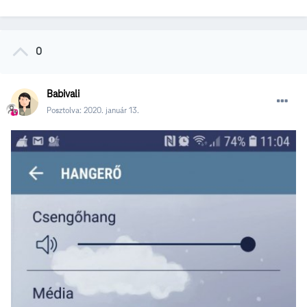
0
Babivali
Posztolva:
2020. január 13.