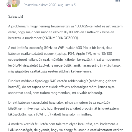
Posztolva ekkor:
2020. augusztus 5.
Sziasztok!
A problémám, hogy nemrég beüzemelték az 1000/25-ös netet és azt veszem
észre, hogy majdnem minden eszköz 10/100Mb-en csatlakozik kébelen
keresztül a modemhez (KAONMEDIA CG3000).
A net letöltési sebesség 5GHz-es WiFi-n akár 600 Mb is bír lenni, de a
kábelen csatlakoztatott cuccok (laptop, PS4, Apple TV), mind 10/100
sebességgel hajlandók csak működni kábelen keresztül (!). Ezt a modemen
lévő LAN visszajelző LED-ek is megerősítik, amik narancssárgán világítanak,
míg gigabites csatlakozás esetén zöldnek kellene lennie.
Érdekes módon a Synology NAS esetén zölden világít (tehát az gigabitet
használ), de ott sajnos nem tudok effektív sebességet mérni (nincs rajta
speedtest app), nem tudom megmondani, mi a valós sebesség.
Direkt kábeles kapcsolatot használok, nincs a modem és az eszközök
között semmilyen switch, hub, ilyesmi és a kábel problémát is igyekeztem
kiküszöbölni, ua. a (CAT 5.E) kábelt használom mindhez.
A modem kezelői felületén nem találtam olyan beállítást, ami korlátozná a
LAN sebességét, de gyanús, hogy valahogy felismeri a csatlakoztatott eszköz