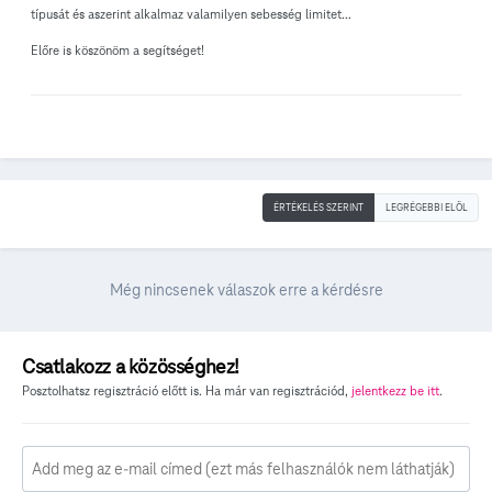
típusát és aszerint alkalmaz valamilyen sebesség limitet...
Előre is köszönöm a segítséget!
ÉRTÉKELÉS SZERINT
LEGRÉGEBBI ELÖL
Még nincsenek válaszok erre a kérdésre
Csatlakozz a közösséghez!
Posztolhatsz regisztráció előtt is. Ha már van regisztrációd,
jelentkezz be itt
.