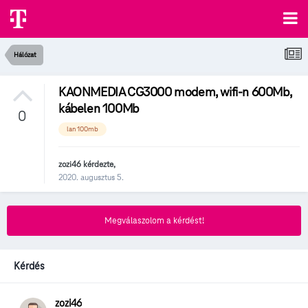
Hálózat
KAONMEDIA CG3000 modem, wifi-n 600Mb,
kábelen 100Mb
0
lan 100mb
zozi46
kérdezte,
2020. augusztus 5.
Megválaszolom a kérdést!
Kérdés
zozi46